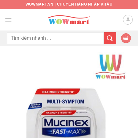
Bỏ
WOWMART.VN | CHUYÊN HÀNG NHẬP KHẨU
qua
nội
dung
Tìm
kiếm: