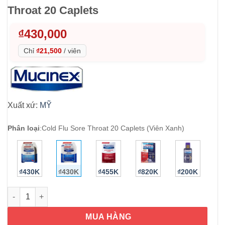
Throat 20 Caplets
₫
430,000
Chỉ
₫21,500
/
viên
Xuất xứ:
MỸ
Phân loại
:
Cold Flu Sore Throat 20 Caplets (Viên Xanh)
₫430K
₫430K
₫455K
₫820K
₫200K
Viên uống giảm cảm cúm, viêm họng Mucinex Fast-Max Cold Fl
MUA HÀNG