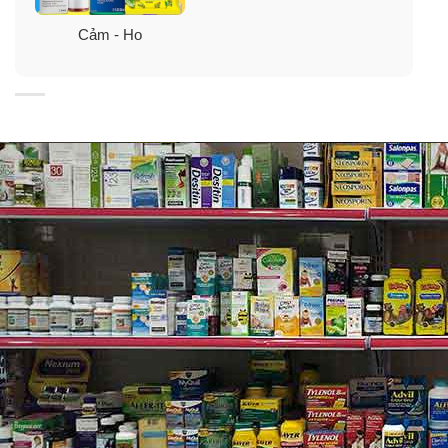
của chất nhầy đặc. Điều này gây ra cảm giác nghẹt thở
Cảm - Ho
khó chịu khiến bạn khó thở bằng mũi.
Áp lực xoang (DAY & NIGHT)
Các chất kích thích có thể gây viêm màng nhầy lót
đường thở và sưng niêm mạc xoang, dẫn đến hạn chế
không gian và giảm khả năng thoát dịch của xoang.
Điều này gây ra sự tích tụ chất nhờn dư thừa, gây áp
lực lên các mô bên dưới trên khuôn mặt của bạn và dẫn
đến cảm giác khó chịu như áp lực xoang.
Sốt (DAY & NIGHT)
Bản thân sốt không phải là một căn bệnh mà là một triệu
chứng của một thứ gì đó khác khiến bạn bị ốm, rất có
thể là một bệnh nhiễm trùng. Sốt là một trong những
cách cơ thể bạn phản ứng và chống lại nhiễm trùng. Khi
cơ thể chống lại nhiễm trùng, nhiệt độ cơ thể của bạn có