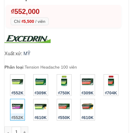
₫
552,000
Chỉ
₫5,500
/
viên
Xuất xứ:
MỸ
Phân loại
:
Tension Headache 100 viên
₫552K
₫309K
₫750K
₫309K
₫704K
₫552K
₫610K
₫550K
₫610K
Viên uống Excedrin Tension Headache 100 Caplets số lượng