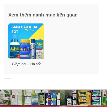
Excedrin Tension Headache Relief
Mỗi viên chứa:
Xem thêm danh mục liên quan
Acetaminophen 500 mg
Caffeine 65 mg
Thành phần khác
: Benzoic Acid, D&C Red No. 27
Aluminum Lake, Fd&C Blue No. 2 Aluminum Lake,
Fd&C Yellow No. 6 Aluminum Lake, Magnesium
Stearate, Microcrystalline Cellulose, Polyethylene
Glycol, Polyvinyl Alcohol, Povidone, Pregelatinized
Giầ̡m đau - Hạ sốt
Starch, Stearic Acid, Talc, Titanium Dioxide.