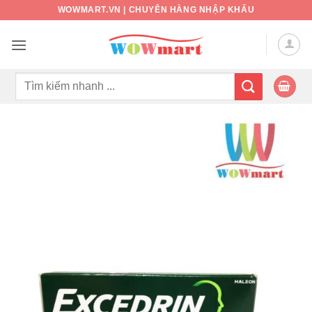
Bỏ
WOWMART.VN | CHUYÊN HÀNG NHẬP KHẨU
qua
nội
dung
Tìm
kiếm: