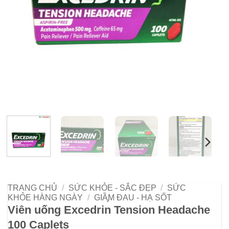
TRANG CHỦ
/
SỨC KHỎE - SẮC ĐẸP
/
SỨC
KHỎE HÀNG NGÀY
/
GIẦ̡M ĐAU - HẠ SỐT
Viên uống Excedrin Tension Headache
100 Caplets