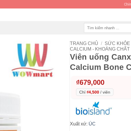
Chín
Tìm
kiếm:
TRANG CHỦ
/
SỨC KHỎE 
CALCIUM - KHOÁNG CHẤT
Viên uống Canxi
Calcium Bone C
₫
679,000
Chỉ
₫4,500
/
viên
Xuất xứ:
ÚC