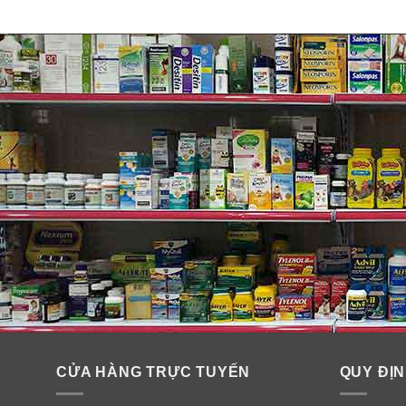
Thành phần viên uống Canxi sữ
CỬA HÀNG TRỰC TUYẾN
QUY ĐỊN
Mỗi viên chứa: