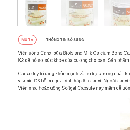
MÔ TẢ
THÔNG TIN BỔ SUNG
Viên uống Canxi sữa BioIsland Milk Calcium Bone Car
K2 để hỗ trợ sức khỏe của xương cho bạn. Sản phẩm vi
Canxi duy trì răng khỏe mạnh và hỗ trợ xương chắc kh
vitamin D3 hỗ trợ quá trình hấp thụ canxi. Ngoài can
Viên nhai hoặc uống Softgel Capsule này mềm dễ uống