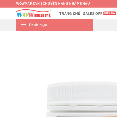
Bỏ
WOWMART.VN | CHUYÊN HÀNG NHẬP KHẨU
qua
SALES OFF
TRANG CHỦ
nội
dung
Danh mục