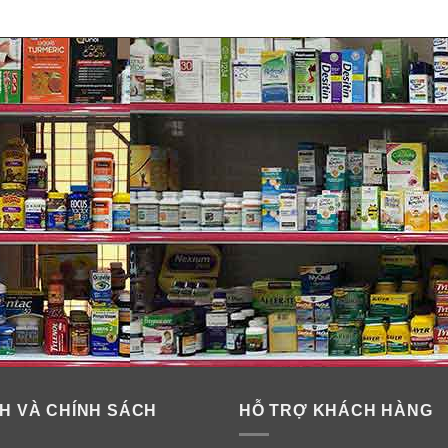
a BioIsland Milk Calcium Bone Care
H VÀ CHÍNH SÁCH
HỖ TRỢ KHÁCH HÀNG