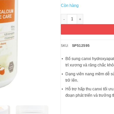
Còn hàng
Viên uống Canxi sữa BioIsland
SP512595
SKU:
Bổ sung canxi hydroxyapati
trì xương và răng chắc khỏ
Dạng viên nang mềm dễ sử 
trở lên.
Hỗ trợ hấp thu canxi tối ưu
đoạn phát triển và trưởng 