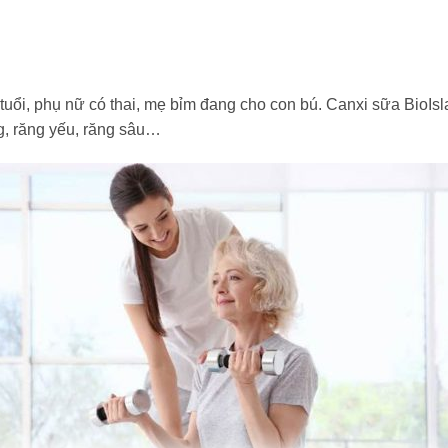
tuổi, phụ nữ có thai, mẹ bỉm đang cho con bú. Canxi sữa BioIs
g, răng yếu, răng sâu…