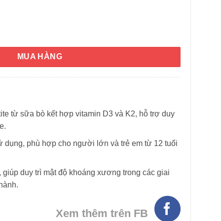
 Milk Calcium Bone Care 150 viên số lượng
MUA HÀNG
te từ sữa bò kết hợp vitamin D3 và K2, hỗ trợ duy
e.
dụng, phù hợp cho người lớn và trẻ em từ 12 tuổi
, giúp duy trì mật độ khoáng xương trong các giai
thành.
Xem thêm trên FB
HÌNH THẬT