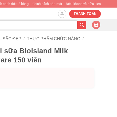
h sách đổi trả hàng
Chính sách bảo mật
Điều khoản và điều kiện
THANH TOÁN
- SẮC ĐẸP
/
THỰC PHẨM CHỨC NĂNG
/
 sữa BioIsland Milk
are 150 viên