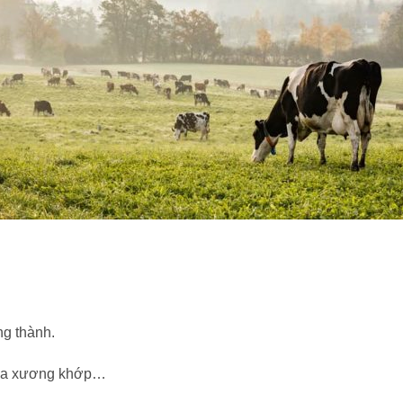
ng thành.
 hóa xương khớp…