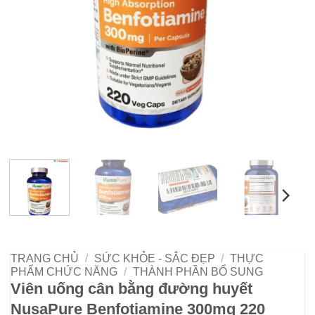
TRANG CHỦ
/
SỨC KHỎE - SẮC ĐẸP
/
THỰC
PHẨM CHỨC NĂNG
/
THÀNH PHẦN BỔ SUNG
Viên uống cân bằng đường huyết
NusaPure Benfotiamine 300mg 220