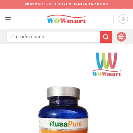
Bỏ
WOWMART.VN | CHUYÊN HÀNG NHẬP KHẨU
qua
nội
dung
Tìm
kiếm: