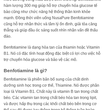
hàm lượng 300 mg giúp hỗ trợ chuyển hóa glucose tế
bào cũng như chức năng hệ thống thần kinh khỏe
mạnh. Đồng thời viên uống NusaPure Benfotiamine
cũng hỗ trợ nhận thức và tâm lý ổn định, giải tỏa căng
thẳng và giúp đầu óc sáng suốt nhìn nhận vấn đề thấu
đáo.
Benfotiamine là dạng hòa tan của thiamin hoặc Vitamin
B1. Nó có đặc tính hoạt động đặc biệt có lợi cho việc hỗ
trợ chuyển hóa glucose và bảo vệ các mô.
Benfotiamine là gì?
Benfotiamine là phiên bản bổ sung của chất dinh
dưỡng sinh học trong cơ thể, Thiamine. Nó được phân
loại là Vitamin B1. Chất này là vitamin B tan trong chất
béo. Các vitamin tan trong chất béo hòa tan trong lipit,
và được hấp thụ trong các khối chất béo bên trong cơ
thể sau đó được lưu thông trong hệ thống tuần hoàn.