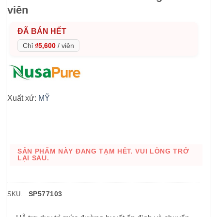
viên
ĐÃ BÁN HẾT
Chỉ
₫5,600
/
viên
Xuất xứ:
MỸ
SẢN PHẨM NÀY ĐANG TẠM HẾT. VUI LÒNG TRỞ
LẠI SAU.
SP577103
SKU: