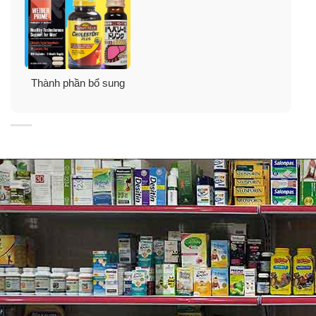
Tại sao bạn nên chọn NusaPure?
Thành phần bổ sung
Bởi vì viên uống NusaPure Benfotiamine có nhiều ưu
điểm nổi bật:
✓
Viên nang dễ nuốt và không mùi.
✓
Chiết xuất nguyên chất với công thức cường độ tối
đa.
✓
Thành phần hoàn toàn tự nhiên không có đường,
muối, tinh bột, gluten, đậu nành hoặc sữa.
✓
NusaPure là một thương hiệu đáng tin cậy.
✓
Sản xuất tại Mỹ, được FDA kiểm tra và các cơ sở