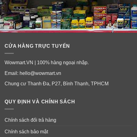
được chứng nhận GMP.
✓
Giúp hỗ trợ đường huyết ổn cân bằng.
✓
Giúp chuyển hóa Glucose thành năng lượng.
✓
Ngăn chặn sự phá hủy của các gốc tự do lên các tế
CỬA HÀNG TRỰC TUYẾN
bào não.
Wowmart.VN | 100% hàng ngoại nhập.
✓
Hỗ trợ sức khỏe hệ thần kinh, khả năng nhận thức,
kiểm soát stress.
Email:
hello@wowmart.vn
Chung cư Thanh Đa, P27, Bình Thạnh, TPHCM
✓
Thúc đẩy não bộ hình thành những suy nghĩ sáng tạo
và tích cực.
QUY ĐỊNH VÀ CHÍNH SÁCH
Chính sách đổi trả hàng
Chính sách bảo mật