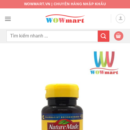
Bỏ
WOWMART.VN | CHUYÊN HÀNG NHẬP KHẨU
qua
nội
dung
Tìm
kiếm: