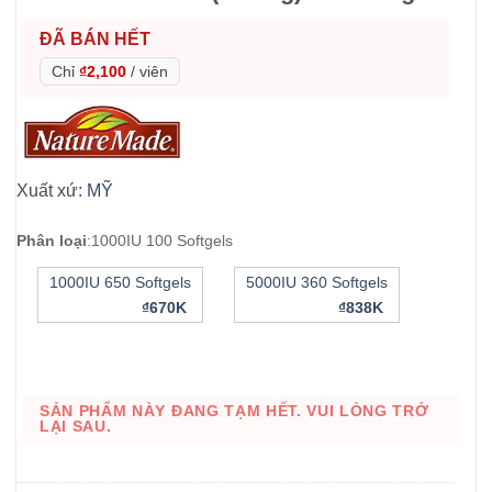
ĐÃ BÁN HẾT
Chỉ
₫2,100
/
viên
Xuất xứ:
MỸ
Phân loại
:
1000IU 100 Softgels
1000IU 650 Softgels
5000IU 360 Softgels
₫670K
₫838K
SẢN PHẨM NÀY ĐANG TẠM HẾT. VUI LÒNG TRỞ
LẠI SAU.