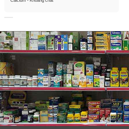
Calcium - Khoáng chất
Thành phần viên uống bổ sung Vitamin D3
từ Nature Made Vitamin D3 1000IU
Mỗi viên chứa
: Vitamin D3 25mcg (1000 IU).