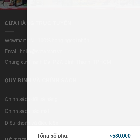
CỬA HÀNG TRỰC TUYẾN
Wowmart.VN | 100% hàng ngoại nhập.
Email:
hello@wowmart.vn
Chung cư Thanh Đa, P27, Bình Thạnh, TPHCM
QUY ĐỊNH VÀ CHÍNH SÁCH
Chính sách đổi trả hàng
Chính sách bảo mật
Điều khoản và điều kiện
Tổng số phụ:
₫
580,000