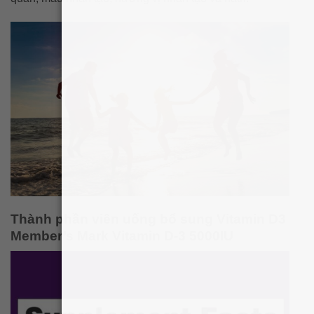
Thành phần viên uống bổ sung Vitamin D3
Member’s Mark Vitamin D-3 5000IU