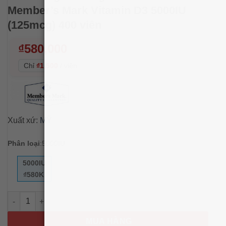
Member’s Mark Vitamin D3 5000IU
(125mcg) 400 viên
₫
580,000
Chỉ
₫1,500
/
viên
Xuất xứ:
MỸ
Phân loại
:
5000IU
5000IU
₫580K
Viên uống bổ sung Vitamin D3 Member’s Mark Vitamin D3 5000I
MUA HÀNG