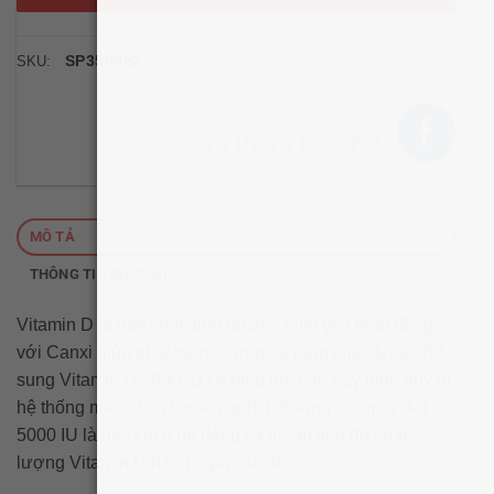
SP356852
SKU:
Xem thêm trên FB
MÔ TẢ
THÔNG TIN BỔ SUNG
Vitamin D là một chất dinh dưỡng thiết yếu hoạt động
với Canxi giúp phát triển xương và răng chắc khỏe. Bổ
sung Vitamin D 5000 IU có hiệu lực cao này giúp duy trì
hệ thống miễn dịch khỏe mạnh. Bổ sung Vitamin D-3
5000 IU là một cách dễ dàng và thuận tiện để tăng
lượng Vitamin D hàng ngày của bạn.