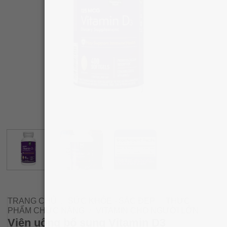
TRANG CHỦ
/
SỨC KHỎE - SẮC ĐẸP
/
THỰC
PHẨM CHỨC NĂNG
/
VITAMIN CHO NGƯỜI LỚN
Viên uống bổ sung Vitamin D3