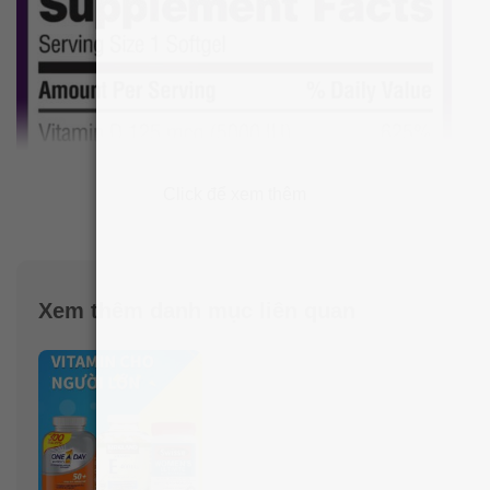
Click để xem thêm
Xem thêm danh mục liên quan
Hướng dẫn sử dụng viên uống bổ sung
Vitamin D3 Member’s Mark Vitamin D-3
5000IU
Người lớn
: Dùng
1 viên
mỗi ngày cùng với 1 bữa ăn.