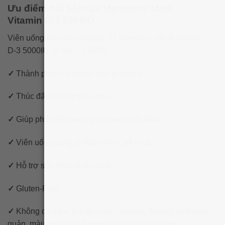
Ưu điểm nổi bật của Member’s Mark
Vitamin D-3 5000IU
Viên uống bổ sung Vitamin D3 Member’s Mark Vitamin
D-3 5000IU có các ưu điểm:
✓
Thành phần có nguồn gốc tự nhiên.
✓
Thúc đẩy sự hấp thụ canxi.
✓
Giúp phát triển xương và răng chắc khỏe.
✓
Viên uống dạng Softgel mềm, dễ nuốt.
✓
Hỗ trợ sức khỏe miễn dịch.
✓
Gluten-Free.
✓
Không có men, lúa mì, sữa, Lactose, đường, chất bảo
quản, màu nhân tạo, hương vị nhân tạo và natri.