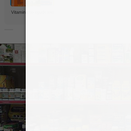
Nên uống vào buổi sáng hoặc buổi trưa.
Vitamin cho người lớn
Để xa tầm tay trẻ em.
Cần đậy kỹ nắp sau khi dùng.
Bảo quản ở nhiệt độ phòng thoáng mát, khô ráo.
Tránh nắng nóng và ẩm ướt.
Người có vấn đề đặc biệt về sức khỏe cần tham khảo ý
kiến bác sĩ trước khi dùng.
Lưu ý: Sản phẩm này không phải là thuốc, không có tác
dụng thay thế thuốc chữa bệnh, hiệu quả sử dụng sản
phẩm tùy thuộc cơ địa của từng người. Vui lòng đọc kỹ
hướng dẫn in trên bao bì sản phẩm trước khi sử dụng.