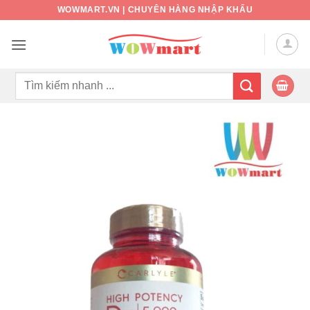
Bỏ
WOWMART.VN | CHUYÊN HÀNG NHẬP KHẨU
qua
nội
dung
Tìm
kiếm: