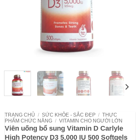
TRANG CHỦ
/
SỨC KHỎE - SẮC ĐẸP
/
THỰC
PHẨM CHỨC NĂNG
/
VITAMIN CHO NGƯỜI LỚN
Viên uống bổ sung Vitamin D Carlyle
High Potency D3 5,000 IU 500 Softgels