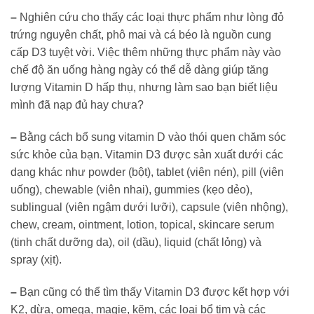
–
Nghiên cứu cho thấy các loại thực phẩm như lòng đỏ
trứng nguyên chất, phô mai và cá béo là nguồn cung
cấp D3 tuyệt vời. Việc thêm những thực phẩm này vào
chế độ ăn uống hàng ngày có thể dễ dàng giúp tăng
lượng Vitamin D hấp thụ, nhưng làm sao bạn biết liệu
mình đã nạp đủ hay chưa?
–
Bằng cách bổ sung vitamin D vào thói quen chăm sóc
sức khỏe của bạn. Vitamin D3 được sản xuất dưới các
dạng khác như powder (bột), tablet (viên nén), pill (viên
uống), chewable (viên nhai), gummies (kẹo dẻo),
sublingual (viên ngậm dưới lưỡi), capsule (viên nhộng),
chew, cream, ointment, lotion, topical, skincare serum
(tinh chất dưỡng da), oil (dầu), liquid (chất lỏng) và
spray (xịt).
–
Bạn cũng có thể tìm thấy Vitamin D3 được kết hợp với
K2, dừa, omega, magie, kẽm, các loại bổ tim và các