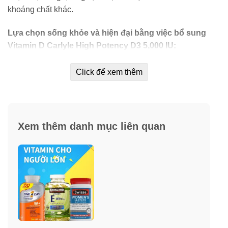
khoáng chất khác.
Lựa chọn sống khỏe và hiện đại bằng việc bổ sung
Vitamin D Carlyle High Potency D3 5,000 IU:
–
Carlyle cung cấp cho bạn 5.000 IU vitamin D mỗi khẩu
Click để xem thêm
phần. Sản phẩm Vitamin D3 của Carlyle không chứa
màu nhân tạo, hương vị nhân tạo, chất làm ngọt nhân
tạo và không chất bảo quản.
Xem thêm danh mục liên quan