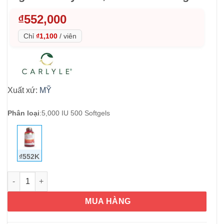
₫
552,000
Chỉ
₫1,100
/
viên
Xuất xứ:
MỸ
Phân loại
:
5,000 IU 500 Softgels
₫552K
Viên uống bổ sung Vitamin D Carlyle High Potency D3 5,000 IU 
MUA HÀNG