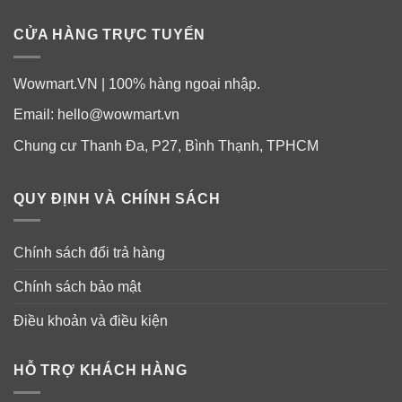
CỬA HÀNG TRỰC TUYẾN
Wowmart.VN | 100% hàng ngoại nhập.
Email:
hello@wowmart.vn
Chung cư Thanh Đa, P27, Bình Thạnh, TPHCM
QUY ĐỊNH VÀ CHÍNH SÁCH
Chính sách đổi trả hàng
Chính sách bảo mật
Hướng dẫn sử dụng:
Điều khoản và điều kiện
Người lớn từ 18 tuổi trở lên
: Dùng
1 viên
mỗi ngày
cùng với bữa ăn.
HỖ TRỢ KHÁCH HÀNG
CẢNH BÁO: