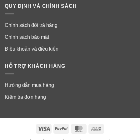
QUY ĐỊNH VÀ CHÍNH SÁCH
Đối tượng sử dụng viên uống Puritan’s
Pride High Potency Selenium 200mcg
Chính sách đổi trả hàng
– Người khoẻ mạnh muốn phòng ngừa ung thư cho cơ
thể.
Chính sách bảo mật
Điều khoản và điều kiện
– Người có các bệnh lý về tim mạch, mỡ máu.
– Người có vấn đề về tuyến giáp và phòng ngừa bướu
HỖ TRỢ KHÁCH HÀNG
cổ.
Hướng dẫn mua hàng
– Người đang thực hiện các phương pháp cải thiện ung
thư.
Kiểm tra đơn hàng
Visa
PayPal
MasterCard
Cash
On