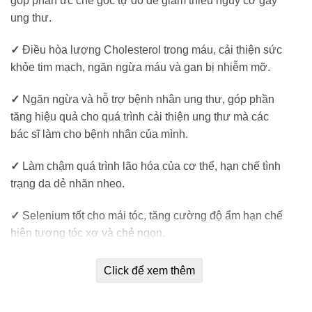
góp phần ức chế gốc tự do để giảm thiểu nguy cơ gây
ung thư.
✓
Điều hòa lượng Cholesterol trong máu, cải thiện sức
khỏe tim mạch, ngăn ngừa máu và gan bị nhiễm mỡ.
✓
Ngăn ngừa và hỗ trợ bệnh nhân ung thư, góp phần
tăng hiệu quả cho quá trình cải thiện ung thư mà các
bác sĩ làm cho bệnh nhân của mình.
✓
Làm chậm quá trình lão hóa của cơ thể, hạn chế tình
trạng da dẻ nhăn nheo.
✓
Selenium tốt cho mái tóc, tăng cường độ ẩm hạn chế
hiện tượng tóc xơ và chẻ ngọn.
✓
Selen còn có tác dụng làm giảm nguy cơ mắc tiền
Click để xem thêm
sản giật ở sản phụ.