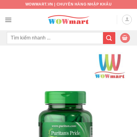
Bỏ
WOWMART.VN | CHUYÊN HÀNG NHẬP KHẨU
qua
nội
dung
Tìm
kiếm: