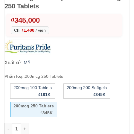
250 Tablets
₫
345,000
Chỉ
₫1,400
/
viên
Xuất xứ:
MỸ
Phân loại
:
200mcg 250 Tablets
200mcg 100 Tablets
200mcg 200 Softgels
₫181K
₫345K
200mcg 250 Tablets
₫345K
Viên uống bổ sung Selenium Puritan’s Pride High Potency Sel