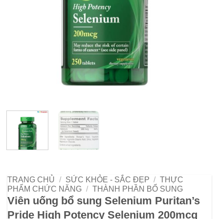
TRANG CHỦ
/
SỨC KHỎE - SẮC ĐẸP
/
THỰC
PHẨM CHỨC NĂNG
/
THÀNH PHẦN BỔ SUNG
Viên uống bổ sung Selenium Puritan’s
Pride High Potency Selenium 200mcg