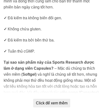
mình và đồng thời cũng làm cho bạn trở thành một
phiên bản ngày càng tốt hơn.
✓
Đã kiểm tra không biến đổi gen.
✓
Không chứa gluten.
✓
Đã kiểm tra bởi bên thứ ba.
✓
Tuân thủ cGMP.
Tại sao sản phẩm này của Sports Research được
làm ở dạng viên Capsules?
– Mặc dù chúng ta thích
viên mềm (
Softgel
) và nghĩ là chúng sẽ tốt hơn, nhưng
không phải mọi thứ đều hoạt động giống nhau. Một số
vật liệu không hòa tan tốt với chất lỏng hoặc tạo ra hỗn
hợp quá đặc. Và đây cũng là lúc
viên nang (Capsules)
phát huy tác dụng
: Những viên
Capsule
cung cấp tính
Click để xem thêm
linh hoạt hơn so với viên mềm (
Softgel
) nhưng không