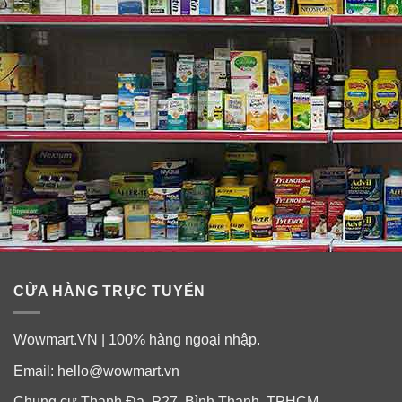
Lợi ích:
✓
Hỗ trợ sức khỏe não bộ tổng thể, bao gồm việc giúp
hỗ trợ trí nhớ, sự tập trung, thư giãn, tâm trạng và nhận
thức.
✓
Hỗ trợ giấc ngủ ngon một cách tự nhiên, giúp bạn thư
giãn tâm trí, dễ đi vào giấc ngủ, và ngủ ngon giấc.
CỬA HÀNG TRỰC TUYẾN
Wowmart.VN | 100% hàng ngoại nhập.
Email:
hello@wowmart.vn
Chung cư Thanh Đa, P27, Bình Thạnh, TPHCM