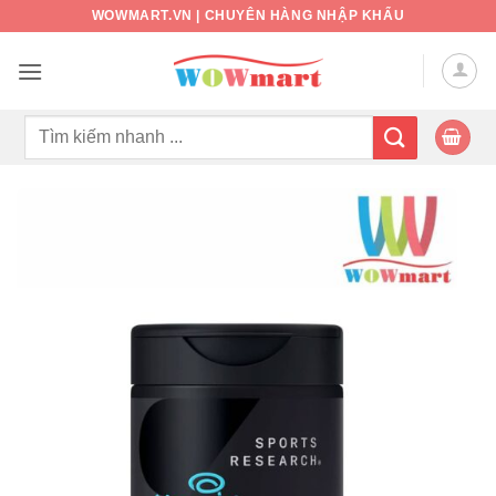
Bỏ
WOWMART.VN | CHUYÊN HÀNG NHẬP KHẨU
qua
nội
dung
Tìm
kiếm: