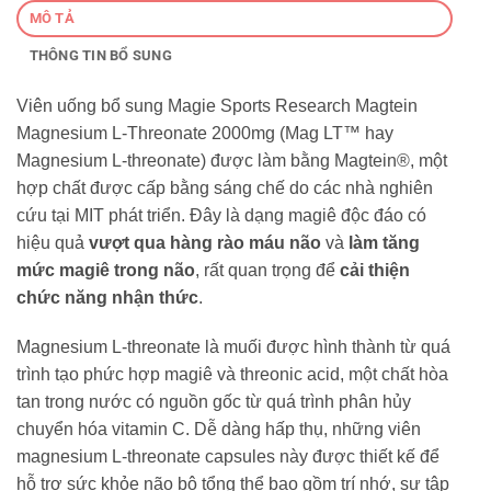
MÔ TẢ
THÔNG TIN BỔ SUNG
Viên uống bổ sung Magie Sports Research Magtein
Magnesium L-Threonate 2000mg (Mag LT™ hay
Magnesium L-threonate) được làm bằng Magtein®, một
hợp chất được cấp bằng sáng chế do các nhà nghiên
cứu tại MIT phát triển. Đây là dạng magiê độc đáo có
hiệu quả
vượt qua hàng rào máu não
và
làm tăng
mức magiê trong não
, rất quan trọng để
cải thiện
chức năng nhận thức
.
Magnesium L-threonate là muối được hình thành từ quá
trình tạo phức hợp magiê và threonic acid, một chất hòa
tan trong nước có nguồn gốc từ quá trình phân hủy
chuyển hóa vitamin C. Dễ dàng hấp thụ, những viên
magnesium L-threonate capsules này được thiết kế để
hỗ trợ sức khỏe não bộ tổng thể bao gồm trí nhớ, sự tập