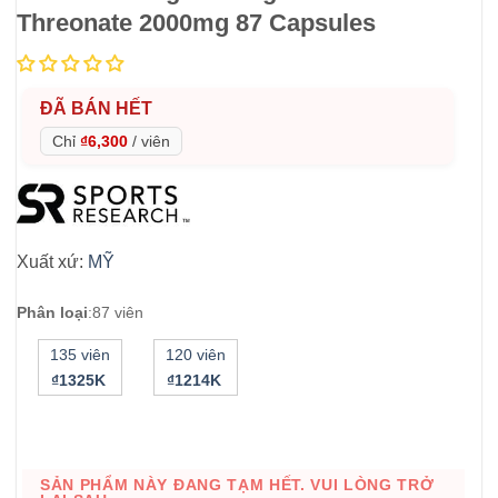
Threonate 2000mg 87 Capsules
ĐÃ BÁN HẾT
Chỉ
₫6,300
/
viên
Xuất xứ:
MỸ
Phân loại
:
87 viên
135 viên
120 viên
₫1325K
₫1214K
SẢN PHẨM NÀY ĐANG TẠM HẾT. VUI LÒNG TRỞ