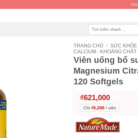
Chín
Tìm
kiếm:
TRANG CHỦ
/
SỨC KHỎE 
CALCIUM - KHOÁNG CHẤT
Viên uống bổ s
Magnesium Citr
120 Softgels
₫
621,000
Chỉ
₫5,200
/
viên