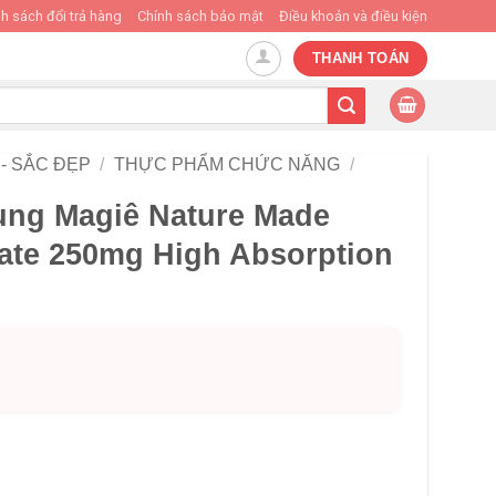
h sách đổi trả hàng
Chính sách bảo mật
Điều khoản và điều kiện
THANH TOÁN
- SẮC ĐẸP
/
THỰC PHẨM CHỨC NĂNG
/
ung Magiê Nature Made
ate 250mg High Absorption