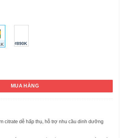
₫890K
1K
re Made Magnesium Citrate 250mg High Absorption 120 Softgels
MUA HÀNG
citrate dễ hấp thụ, hỗ trợ nhu cầu dinh dưỡng
HÌNH THẬT