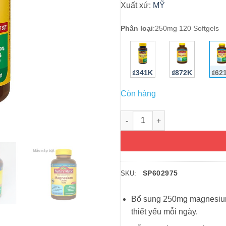
Xuất xứ:
MỸ
Phân loại
:
250mg 120 Softgels
₫341K
₫872K
₫62
Còn hàng
Viên uống bổ sung Magiê Natu
SP602975
SKU:
Bổ sung 250mg magnesium 
thiết yếu mỗi ngày.