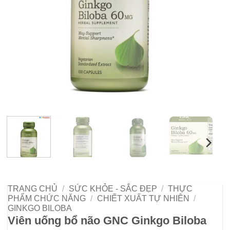
TRANG CHỦ
/
SỨC KHỎE - SẮC ĐẸP
/
THỰC
PHẨM CHỨC NĂNG
/
CHIẾT XUẤT TỰ NHIÊN
/
GINKGO BILOBA
Viên uống bổ não GNC Ginkgo Biloba