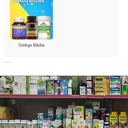
Trí nhớ của bạn sẽ giảm khi bạn càng ngày
càng già đi
Trí nhớ tuyệt vời và được xếp ở mức đỉnh cao khi bạn
30-40 tuổi.
Ginkgo Biloba
Trí nhớ suy giảm dần ở tuổi 40-50.
Trí nhớ giảm nhiều hơn cả ở độ tuổi từ 50 trở đi.