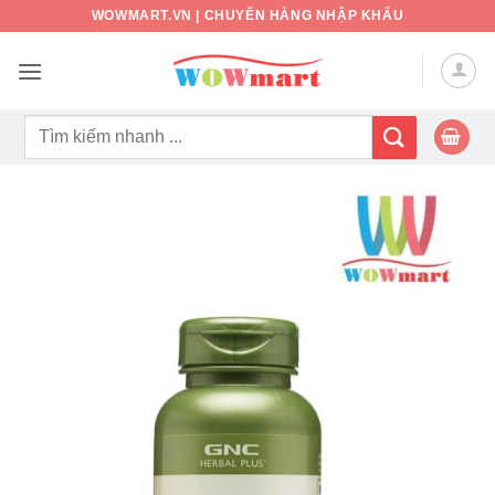
Bỏ
WOWMART.VN | CHUYÊN HÀNG NHẬP KHẨU
qua
nội
dung
Tìm
kiếm: