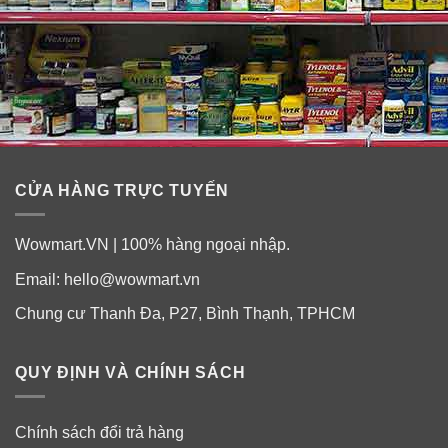
Đối tượng cần phải dùng viên uống bổ não
CỬA HÀNG TRỰC TUYẾN
GNC Ginkgo Biloba 60mg
➣ Người lớn và trẻ em từ 18 tuổi trở lên.
Wowmart.VN | 100% hàng ngoại nhập.
Email:
hello@wowmart.vn
➣ Người làm việc trí óc, thuờng xuyên giải quyết hoặc
Chung cư Thanh Đa, P27, Bình Thạnh, TPHCM
đối mặt với những vấn đề căng thẳng, suy nghĩ nhiều.
➣ Người lớn tuổi trí nhớ sa sút.
QUY ĐỊNH VÀ CHÍNH SÁCH
➣ Thường xuyên chóng mặt.
Chính sách đổi trả hàng