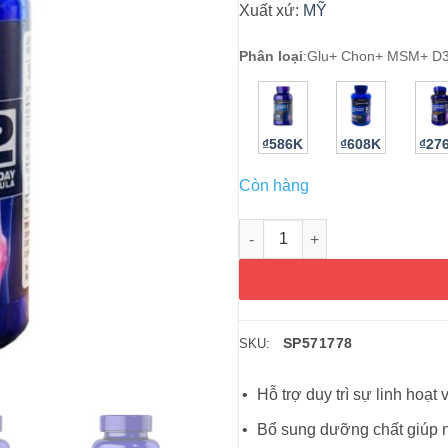
Xuất xứ:
MỸ
Phân loại
:
Glu+ Chon+ MSM+ D3
₫586K
₫608K
₫27
Còn hàng
Viên uống bổ khớp Puritan’s 
SP571778
SKU:
Hỗ trợ duy trì sự linh hoạ
Bổ sung dưỡng chất giúp 