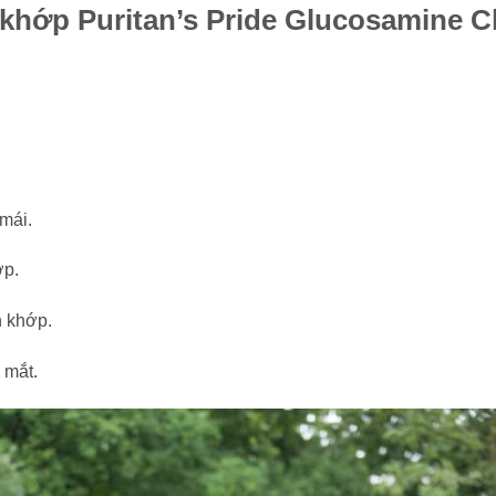
 khớp Puritan’s Pride Glucosamine 
mái.
ớp.
 khớp.
 mắt.