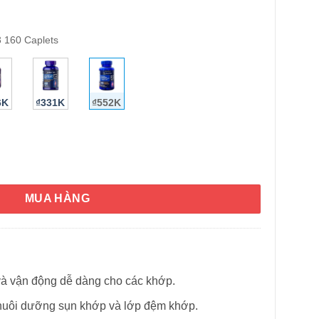
 160 Caplets
6K
₫331K
₫552K
Pride Advanced Glucosamine, Chondroitin, MSM & D3 160 viên số
HÌNH THẬT
MUA HÀNG
t và vận động dễ dàng cho các khớp.
nuôi dưỡng sụn khớp và lớp đệm khớp.