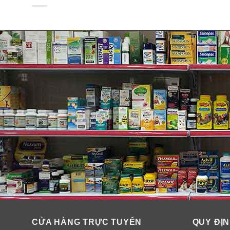
trong cấu trúc khung xương của động vật giáp xác. K
làm chậm quá trình thoái hoá khớp mãn tính như khớp 
MSM là gì?
MSM là tên viết tắc của Methyl Sulfony Methane. Cơ t
chất lỏng đi qua mô một cách dễ dàng. Các tế bào có
giúp giảm cơn đau v.i.ê.m cơ, xương khớp mãn tính. 
Chondroitin là gì?
Chondroitin sunfat là hợp chất hữu cơ thuộc nhóm muco
hợp đường và protein. Ở cơ thể con người, Chondroiti
hình thành lượng Glucosamine, phòng tránh thoái hóa 
Vitamin D3:
Vitamin D3 giúp cơ thể hấp thụ canxi tốt hơn để xươn
CỬA HÀNG TRỰC TUYẾN
QUY ĐỊN