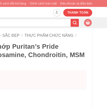
h sách đổi trả hàng
Chính sách bảo mật
Điều khoản và điều kiện
THANH TOÁN
- SẮC ĐẸP
/
THỰC PHẨM CHỨC NĂNG
/
ớp Puritan’s Pride
samine, Chondroitin, MSM