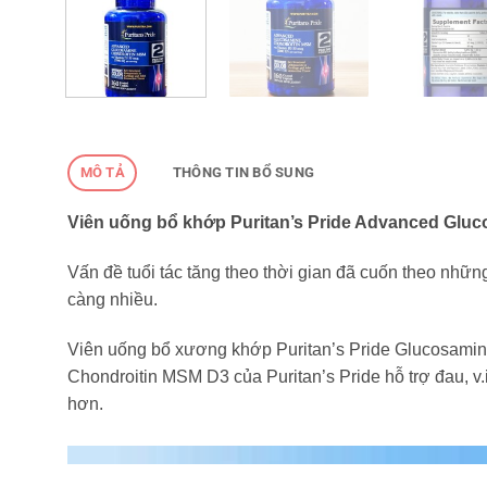
MÔ TẢ
THÔNG TIN BỔ SUNG
Viên uống bổ khớp Puritan’s Pride Advanced Gluc
Vấn đề tuổi tác tăng theo thời gian đã cuốn theo nhữn
càng nhiều.
Viên uống bổ xương khớp Puritan’s Pride Glucosami
Chondroitin MSM D3 của Puritan’s Pride hỗ trợ đau, v
hơn.