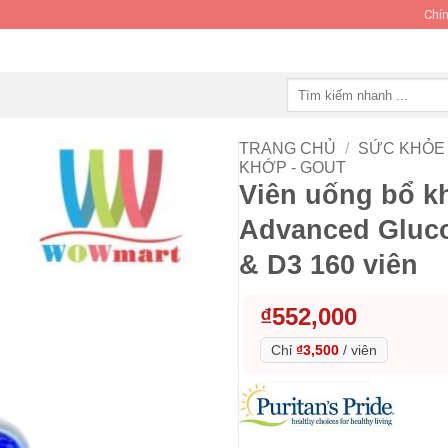
Chín
Tìm
kiếm:
TRANG CHỦ
/
SỨC KHỎE 
KHỚP - GOUT
Viên uống bổ kh
Advanced Gluco
& D3 160 viên
₫
552,000
Chỉ
₫3,500
/
viên