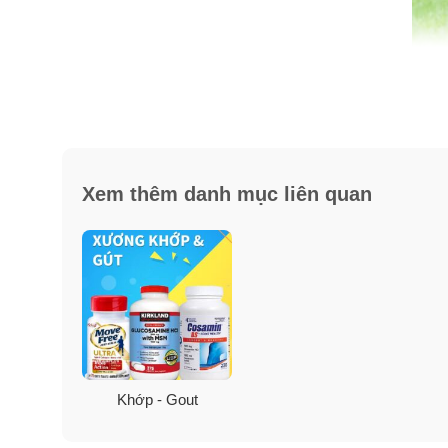
Xem thêm danh mục liên quan
Vai trò các thành phần viên u
Vitamin D3
Glucosamine là gì?
Khớp - Gout
Glucosamine công thức hoá học là C6H13NO5. Glucosami