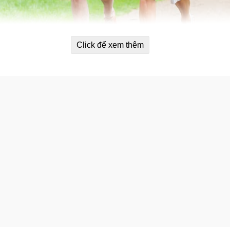
Click để xem thêm
ống bổ xương khớp Puritan’s Pride 
ne là 1 loại đường amin cơ thể tự tạo ra. Nó là tổng hợp ra c