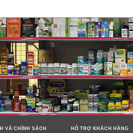
hoa học chứng minh Glucosamine làm giảm các triệu chứng đau 
hông, cột sống.
hể được bổ sung MSM, nó giúp phục hồi tính linh hoạt và tính 
 thể thải cặn bã ra ngoài và hấp thu dinh dưỡng dễ dàng hơn. 
Và MSM còn chống oxy hoá giúp da giảm nhăn, liền sẹo, khoẻ ch
polysaccharid. Chondroitin sunfat được tìm thấy trong thiên n
n sunfat là thành phần tìm thấy ở sụn khớp, xương, da, giác m
khớp, tránh xơ vữa động mạch. Nó còn giúp v.i.ê.m khớp, giảm
g khớp chắc khỏe.
H VÀ CHÍNH SÁCH
HỖ TRỢ KHÁCH HÀNG