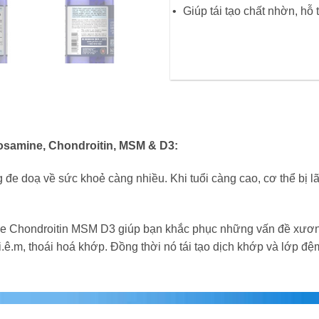
Giúp tái tạo chất nhờn, hỗ
osamine, Chondroitin, MSM & D3:
g đe doạ về sức khoẻ càng nhiều. Khi tuổi càng cao, cơ thể bị
ne Chondroitin MSM D3 giúp bạn khắc phục những vấn đề xươn
.i.ê.m, thoái hoá khớp. Đồng thời nó tái tạo dịch khớp và lớp 