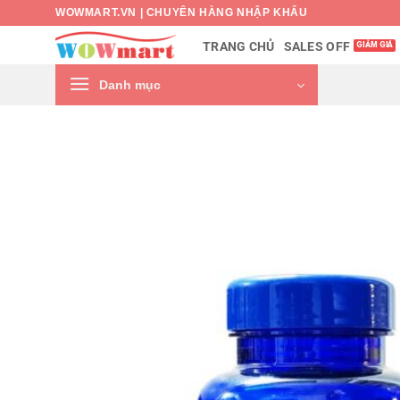
Bỏ
WOWMART.VN | CHUYÊN HÀNG NHẬP KHẨU
qua
SALES OFF
TRANG CHỦ
nội
dung
Danh mục