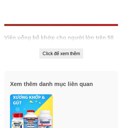
Viên uống bổ khớp cho người lớn trên 50
Nature Made Triple Flex Triple Strength 50+
có tốt không?
Click để xem thêm
Viên uống Nature Made
TripleFlex Triple Strength
Vitamin D3
cung cấp các chất dinh dưỡng thiết yếu
giúp hỗ trợ làm dẻo dai các khớp xương. Khi uống hàng
Xem thêm danh mục liên quan
ngày, TripleFlex hoạt động cùng với cơ thể bạn để hỗ
trợ các khớp xương được thoái mái, linh hoạt và dẻo
dai thông qua tổng hợp 3 thành phần: glucosamin,
chondroitin và MSM.
Glucosamin là 1 khối các mô khớp bao gồm sụn.
Chondroitin giúp nuôi dưỡng, bôi trơn các khớp và