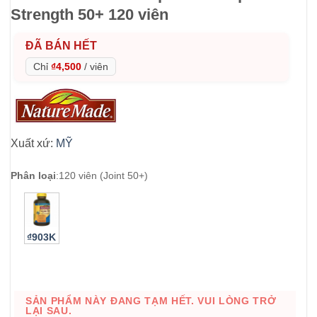
Strength 50+ 120 viên
ĐÃ BÁN HẾT
Chỉ
₫4,500
/
viên
Xuất xứ:
MỸ
Phân loại
:
120 viên (Joint 50+)
₫903K
SẢN PHẨM NÀY ĐANG TẠM HẾT. VUI LÒNG TRỞ
LẠI SAU.