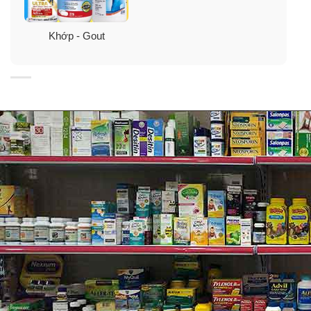
đệm giúp hỗ trợ tính dẻo dai của khớp xương
Khớp - Gout
MSM giúp hỗ trợ di chuyển và dẻo dai của khớp
Vitamin D3 giúp hỗ trợ xương và cơ bắp khỏe mạnh.
Chúng cùng cung cấp các chất dinh dưỡng cần thiết
để bảo vệ khớp xương hàng ngày.