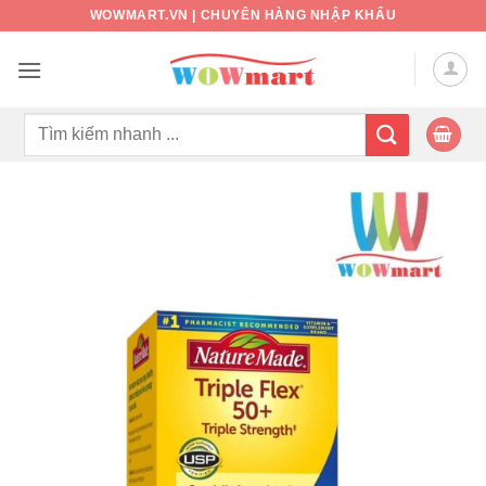
Bỏ
WOWMART.VN | CHUYÊN HÀNG NHẬP KHẨU
qua
nội
dung
Tìm
kiếm: