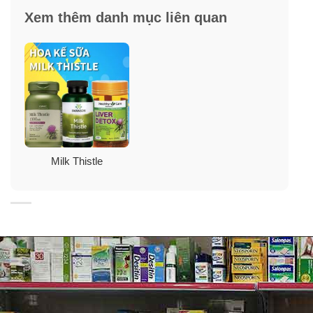
Lecithin giúp cho tim khỏe mạnh, cải thiện hệ thần kinh,
Xem thêm danh mục liên quan
bảo vệ Gan – Thận và là một chất trợ giúp vô giá cho
những người ăn kiêng, béo phì.
Sáp ong vàng: Được coi là một trong những môi trường
sống tinh khiết trên thế giới giúp kháng nấm và kháng
sinh tự nhiên, ức chế và kích thích
hệ miễn dịch
.
Milk Thistle