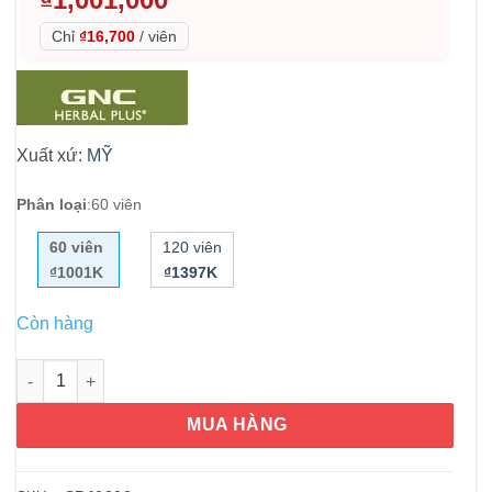
Chỉ
₫16,700
/
viên
Xuất xứ:
MỸ
Phân loại
:
60 viên
60 viên
120 viên
₫1001K
₫1397K
Còn hàng
Viên uống bổ gan GNC Milk Thistle Extra Strength 1300mg 60 v
MUA HÀNG