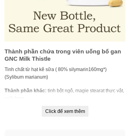
Thành phần chứa trong viên uống bổ gan
GNC Milk Thistle
Tinh chất từ hạt kê sữa ( 80% silymarin160mg*)
(Sylibum marianum)
Thành phần khác:
tinh bột ngô, magie stearat thực vật,
cellulose.
Click để xem thêm
Lecithin trong dầu đậu nành: Giảm cholesterol trong
máu, ngăn ngừa các bệnh lý tim mạch, giúp hạn chế
rụng tóc.