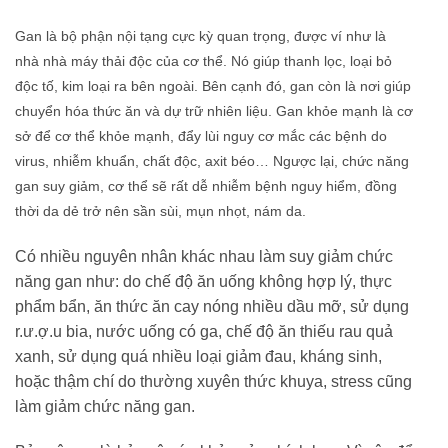
Gan là bộ phận nội tạng cực kỳ quan trọng, được ví như là
nhà nhà máy thải độc của cơ thể. Nó giúp thanh lọc, loại bỏ
độc tố, kim loại ra bên ngoài. Bên cạnh đó, gan còn là nơi giúp
chuyển hóa thức ăn và dự trữ nhiên liệu. Gan khỏe mạnh là cơ
sở để cơ thể khỏe mạnh, đẩy lùi nguy cơ mắc các bệnh do
virus, nhiễm khuẩn, chất độc, axit béo… Ngược lại, chức năng
gan suy giảm, cơ thể sẽ rất dễ nhiễm bệnh nguy hiểm, đồng
thời da dẻ trở nên sần sùi, mụn nhọt, nám da.
Có nhiều nguyên nhân khác nhau làm suy giảm chức
năng gan như: do chế độ ăn uống không hợp lý, thực
phẩm bẩn, ăn thức ăn cay nóng nhiều dầu mỡ, sử dụng
r.ư.ợ.u bia, nước uống có ga, chế độ ăn thiếu rau quả
xanh, sử dụng quá nhiều loại giảm đau, kháng sinh,
hoặc thậm chí do thường xuyên thức khuya, stress cũng
làm giảm chức năng gan.