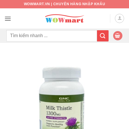
Bỏ
WOWMART.VN | CHUYÊN HÀNG NHẬP KHẨU
qua
nội
dung
Tìm
kiếm: