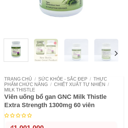
TRANG CHỦ
/
SỨC KHỎE - SẮC ĐẸP
/
THỰC
PHẨM CHỨC NĂNG
/
CHIẾT XUẤT TỰ NHIÊN
/
MILK THISTLE
Viên uống bổ gan GNC Milk Thistle
Extra Strength 1300mg 60 viên
₫
1,001,000