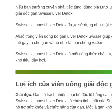
Nếu bạn thường xuyên phải tiệc tùng, dùng bia r.ư.ợ.
giải độc gan Swisse Liver Detox.
Swisse Ultiboost Liver Detox được sử dụng như một ch
Atisô trong viên uống bổ gan Liver Detox Swisse giúp
thể gây ra cho gan và nó như là loại chống v.i.ê.m.
Swisse Ultiboost Liver Detox là một công thức chất l
khó tiêu, đầy hơi.
Lợi ích của viên uống giải độc
Giải độc
: Gan có trách nhiệm loại bỏ độc tố bằng cách 
Swisse Ultiboost Liver Detox có chứa tinh chất của St
hỗ trợ sức khỏe và chức năng của gan. Một lá gan khỏe