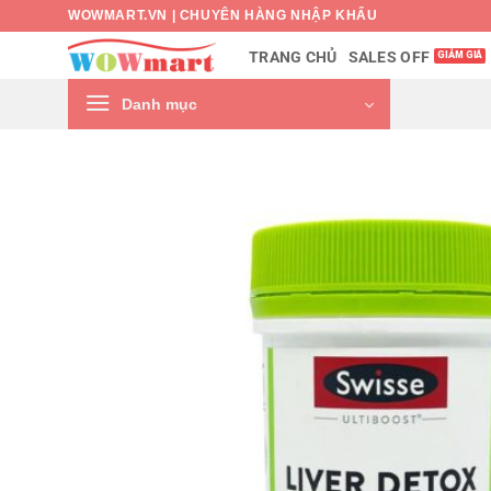
Bỏ
WOWMART.VN | CHUYÊN HÀNG NHẬP KHẨU
qua
SALES OFF
TRANG CHỦ
nội
dung
Danh mục