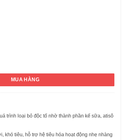
gan Swisse Liver Detox 200 viên số lượng
MUA HÀNG
á trình loại bỏ độc tố nhờ thành phần kế sữa, atisô
HÌNH THẬT
, khó tiêu, hỗ trợ hệ tiêu hóa hoạt động nhẹ nhàng