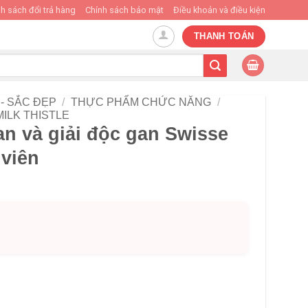
h sách đổi trả hàng
Chính sách bảo mật
Điều khoản và điều kiện
THANH TOÁN
- SẮC ĐẸP
/
THỰC PHẨM CHỨC NĂNG
/
MILK THISTLE
n và giải độc gan Swisse
 viên