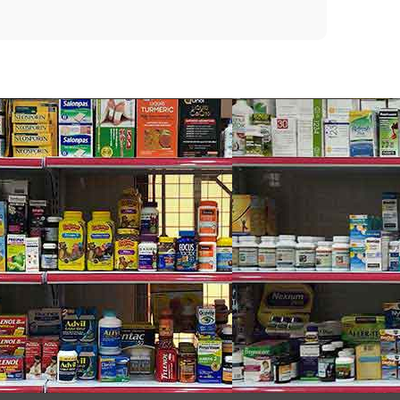
 dùng theo chỉ định của bác sĩ.
 của bạn có vấn đề nhiều hơn, bạn nên dùng kèm
loại
c tối ưu.
ây chính là cách bạn bù đắp những thiếu hụt dinh