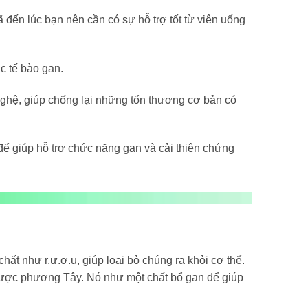
đến lúc bạn nên cần có sự hỗ trợ tốt từ viên uống
c tế bào gan.
nghệ, giúp chống lại những tổn thương cơ bản có
để giúp hỗ trợ chức năng gan và cải thiện chứng
chất như r.ư.ợ.u, giúp loại bỏ chúng ra khỏi cơ thể.
o dược phương Tây. Nó như một chất bổ gan để giúp