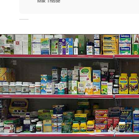
Milk Thistle
Ngư
Lưu
Khô
Nếu
Lưu
Mẹo nhỏ:
Viên uống bổ gan giải độc Liver Detox còn hỗ trợ cho
chuyên về dạ dày
…
Bên cạnh đó mỗi tuần 1 lần bạn có thể loại độc tố bằn
Ngoài ra thương hiệu
Swisse
còn có các viên uống b
dưỡng vào chế độ ăn hàng ngày.