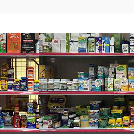
ời lớn
: Dùng
2 viên
mỗi ngày với bữa ăn hoặc sau khi ăn. Hoặc
 ý:
ng sử dụng nếu có thai hoặc có khả năng mang thai.
 triệu chứng không giảm tham khảo ý kiến của bác sĩ.
 trữ dưới 30 độ C. Không sử dụng nếu nắp bị vỡ.
 bạn trong vấn đề đau bao tử. Tuy nhiên nếu tình trạng dạ dày
g
miếng dán thải độc chân
để cơ thể bạn thật sự được chăm só
ổ sung
vitamin tổng hợp
cho nam giới và phụ nữ mọi độ tuổi. Đ