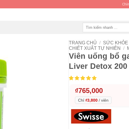
Chín
Tìm
kiếm:
TRANG CHỦ
/
SỨC KHỎE 
CHIẾT XUẤT TỰ NHIÊN
/
Viên uống bổ ga
Liver Detox 200
₫
765,000
Chỉ
₫3,800
/
viên