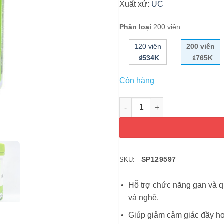
Xuất xứ:
ÚC
Phân loại
:
200 viên
120 viên
200 viên
₫534K
₫765K
Còn hàng
Viên uống bổ gan và giải độc 
SP129597
SKU:
Hỗ trợ chức năng gan và qu
và nghệ.
Giúp giảm cảm giác đầy hơi