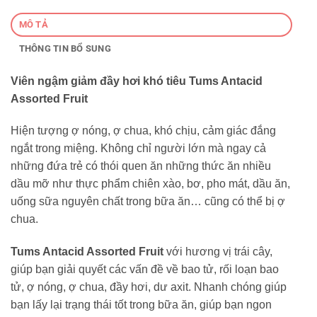
MÔ TẢ
THÔNG TIN BỔ SUNG
Viên ngậm giảm đầy hơi khó tiêu Tums Antacid
Assorted Fruit
Hiện tượng ợ nóng, ợ chua, khó chịu, cảm giác đắng
ngắt trong miệng. Không chỉ người lớn mà ngay cả
những đứa trẻ có thói quen ăn những thức ăn nhiều
dầu mỡ như thực phẩm chiên xào, bơ, pho mát, dầu ăn,
uống sữa nguyên chất trong bữa ăn… cũng có thể bị ợ
chua.
Tums Antacid Assorted Fruit
với hương vị trái cây,
giúp bạn giải quyết các vấn đề về bao tử, rối loạn bao
tử, ợ nóng, ợ chua, đầy hơi, dư axit. Nhanh chóng giúp
bạn lấy lại trạng thái tốt trong bữa ăn, giúp bạn ngon