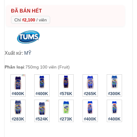
ĐÃ BÁN HẾT
Chỉ
₫2,100
/
viên
Xuất xứ:
MỸ
Phân loại
:
750mg 100 viên (Fruit)
₫400K
₫400K
₫576K
₫265K
₫300K
₫283K
₫524K
₫273K
₫400K
₫400K