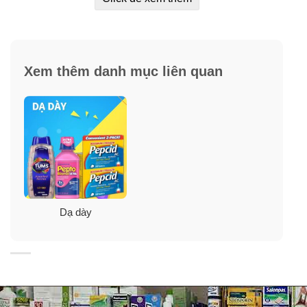
Xem thêm danh mục liên quan
Đối tượng sử dụng viên ngậm giảm đầy
hơi khó tiêu Tums Antacid Assorted Fruit
Dạ dày
Viên Tums Antacid Assorted Fruit
chỉ dành sử dụng
cho những người có triệu chứng ơ, nóng, ợ chua, bụng
khó chịu, ăn không ngon…
Hướng dẫn sử dụng viên ngậm giảm đầy
hơi khó tiêu Tums Antacid Assorted Fruit