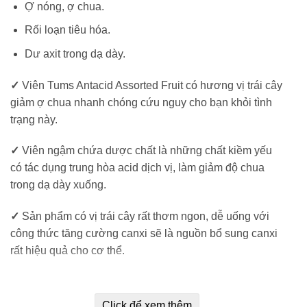
Ợ nóng, ợ chua.
Rối loạn tiêu hóa.
Dư axit trong dạ dày.
✓
Viên Tums Antacid Assorted Fruit có hương vị trái cây
giảm ợ chua nhanh chóng cứu nguy cho bạn khỏi tình
trạng này.
✓
Viên ngậm chứa dược chất là những chất kiềm yếu
có tác dụng trung hòa acid dịch vị, làm giảm độ chua
trong dạ dày xuống.
✓
Sản phẩm có vị trái cây rất thơm ngon, dễ uống với
công thức tăng cường canxi sẽ là nguồn bổ sung canxi
rất hiệu quả cho cơ thể.
Click để xem thêm