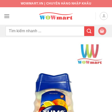
Bỏ
WOWMART.VN | CHUYÊN HÀNG NHẬP KHẨU
qua
nội
dung
Tìm
kiếm: