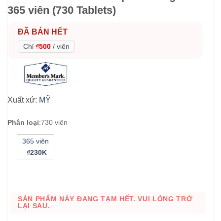
365 viên (730 Tablets)
ĐÃ BÁN HẾT
Chỉ
₫500
/
viên
Xuất xứ:
MỸ
Phân loại
:
730 viên
365 viên
₫230K
SẢN PHẨM NÀY ĐANG TẠM HẾT. VUI LÒNG TRỞ
LẠI SAU.