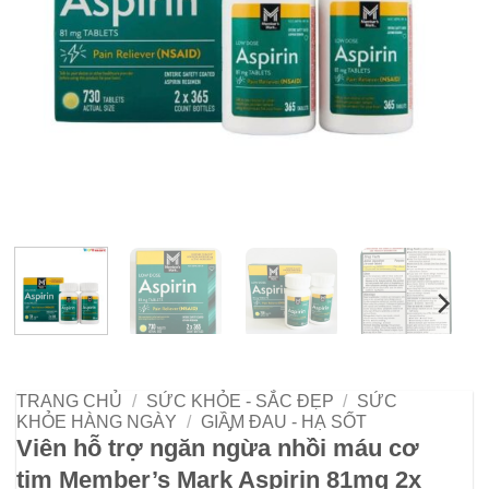
TRANG CHỦ
/
SỨC KHỎE - SẮC ĐẸP
/
SỨC
KHỎE HÀNG NGÀY
/
GIẦ̡M ĐAU - HẠ SỐT
Viên hỗ trợ ngăn ngừa nhồi máu cơ
tim Member’s Mark Aspirin 81mg 2x