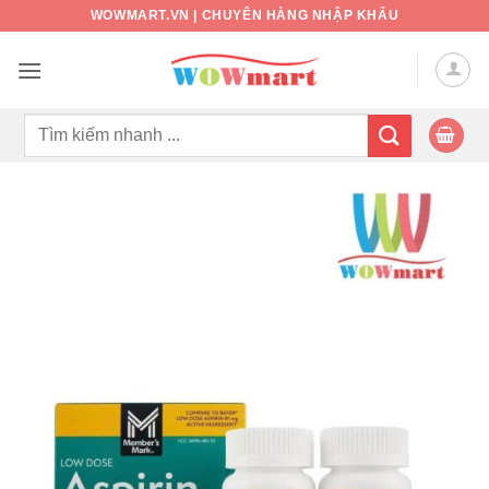
Bỏ
WOWMART.VN | CHUYÊN HÀNG NHẬP KHẨU
qua
nội
dung
Tìm
kiếm: