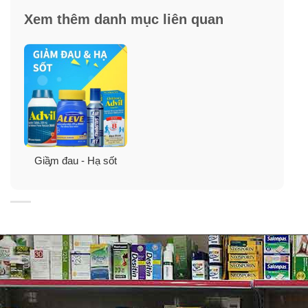
Xem thêm danh mục liên quan
Thành phần viên uống hỗ trợ ngăn ngừa
nhồi máu cơ tim Member’s Mark Aspirin
81mg
Giầ̡m đau - Hạ sốt