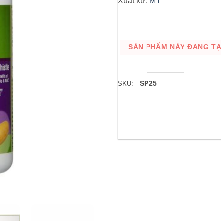
Xuất xứ:
MỸ
SẢN PHẨM NÀY ĐANG TẠM
SP25
SKU: