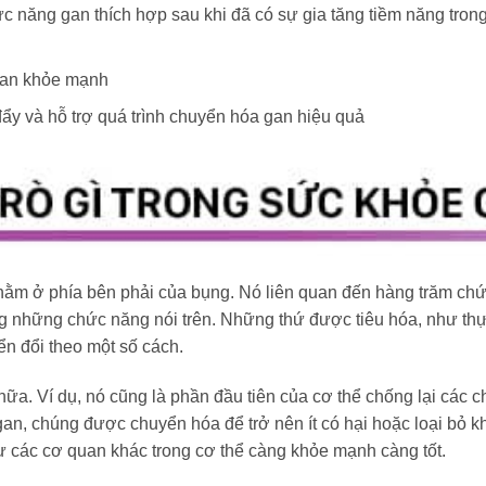
ức năng gan thích hợp sau khi đã có sự gia tăng tiềm năng tron
 gan khỏe mạnh
đẩy và hỗ trợ quá trình chuyển hóa gan hiệu quả
nằm ở phía bên phải của bụng. Nó liên quan đến hàng trăm chứ
trong những chức năng nói trên. Những thứ được tiêu hóa, như t
n đổi theo một số cách.
a. Ví dụ, nó cũng là phần đầu tiên của cơ thể chống lại các ch
gan, chúng được chuyển hóa để trở nên ít có hại hoặc loại bỏ kh
ư các cơ quan khác trong cơ thể càng khỏe mạnh càng tốt.