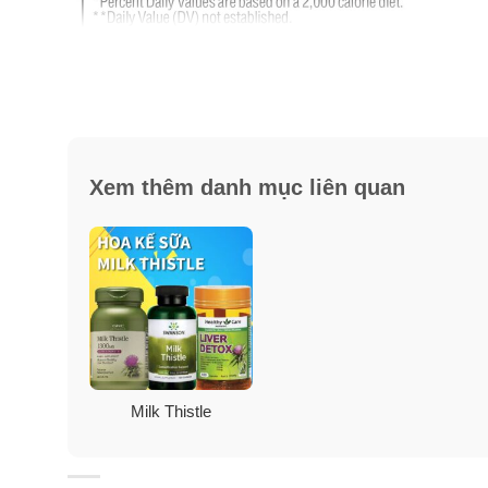
Bảo quản ở 15° – 30°C (59° – 86°F).
KHÔNG GLUTEN • KHÔNG LACTOSE • KHÔNG C
Xem thêm danh mục liên quan
trunature
là một nhãn hiệu được đăng ký của Costco W
Health Complex được bán trên mạng và tại các địa ch
chúng tôi cam kết hoàn tiền lại.
Milk Thistle
Lưu ý: Sản phẩm này không phải là thuốc, không có tá
hướng dẫn in trên bao bì sản phẩm trước khi sử dụng.