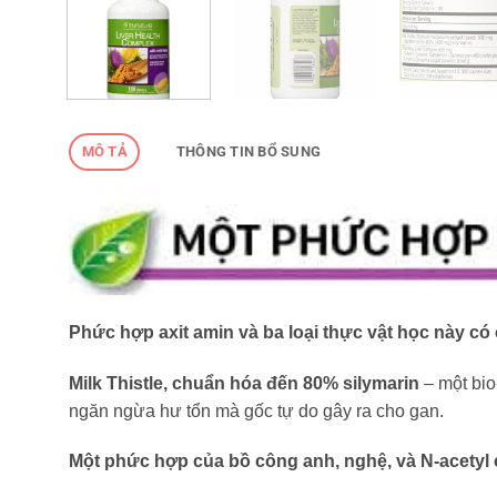
MÔ TẢ
THÔNG TIN BỔ SUNG
Phức hợp axit amin và ba loại thực vật học này có
Milk Thistle, chuẩn hóa đến 80% silymarin
– một bio
ngăn ngừa hư tổn mà gốc tự do gây ra cho gan.
Một phức hợp của bồ công anh, nghệ, và N-acetyl cy