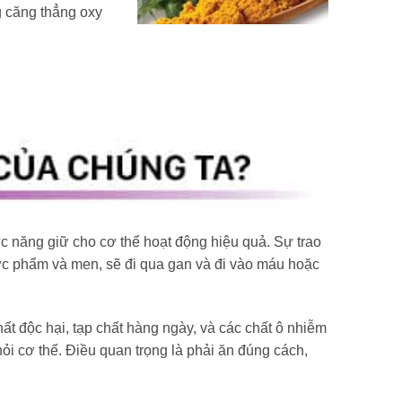
g căng thẳng oxy
c năng giữ cho cơ thể hoạt động hiệu quả. Sự trao
hực phẩm và men, sẽ đi qua gan và đi vào máu hoặc
ất độc hại, tạp chất hàng ngày, và các chất ô nhiễm
ỏi cơ thể. Điều quan trọng là phải ăn đúng cách,