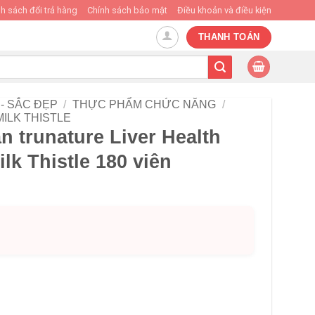
h sách đổi trả hàng
Chính sách bảo mật
Điều khoản và điều kiện
THANH TOÁN
- SẮC ĐẸP
/
THỰC PHẨM CHỨC NĂNG
/
MILK THISTLE
an trunature Liver Health
lk Thistle 180 viên