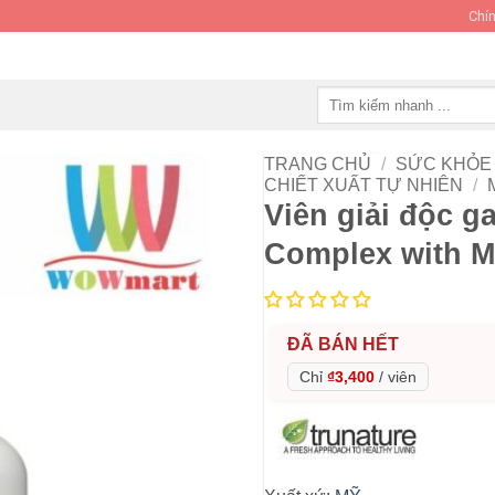
Chín
Tìm
kiếm:
TRANG CHỦ
/
SỨC KHỎE 
CHIẾT XUẤT TỰ NHIÊN
/
Viên giải độc g
Complex with Mi
ĐÃ BÁN HẾT
Chỉ
₫3,400
/
viên