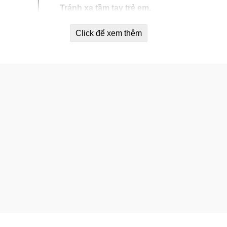
Tránh xa tầm tay trẻ em.
Quan trọng:
Dấu chống hàng giả dưới nắp.
Click để xem thêm
HẤT BÉO CHUYỂN HÓA • KHÔNG ĐƯỜNG
holesale Inc. Chúng tôi đảm bảo chất lượng mỗi sản phẩm tru
ỉ phân phối của mình. Nếu bạn không hài lòng về chất lượng s
c dụng thay thế thuốc chữa bệnh, hiệu quả sử dụng sản phẩm tù