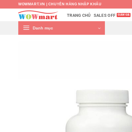
Bỏ
WOWMART.VN | CHUYÊN HÀNG NHẬP KHẨU
qua
SALES OFF
TRANG CHỦ
nội
dung
Danh mục