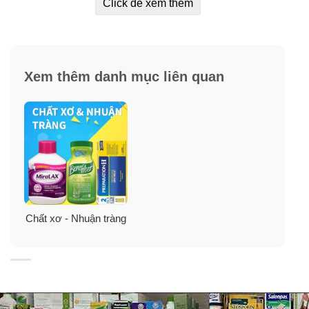
Click để xem thêm
Viên nhét hậu môn Preparation H Suppositories này
giúp bạn dễ chịu, xoa dịu và giảm những cơn đau rát,
ngứa ngáy, khó chịu. Sử dụng viên nhét đít cải thiện
bệnh trĩ Preparation H Suppositories vào ban đêm sẽ
Xem thêm danh mục liên quan
giúp bạn thoải mái nghỉ ngơi vì nó làm giảm sưng bên
trong do trĩ.
Nếu như bạn đã áp dụng các biện pháp cải thiện bệnh
trĩ nhưng vẫn cảm thấy không thể khỏi hẳn. Bạn cần
viên nhét hậu môn Preparation H này để làm giảm các
triệu chứng tái phát hành hạ bạn. Viên nhét đít này là
thương hiệu số 1 được các bác sĩ chuyên về trĩ khuyên
dùng.
Chất xơ - Nhuận tràng