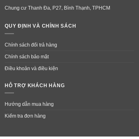
✓
Giảm cơn đau, ngứa và khó chịu ở vùng hậu môn do
Chung cư Thanh Đa, P27, Bình Thạnh, TPHCM
bệnh trĩ.
✓
Thu nhỏ mô sưng trĩ, giúp cải thiện tình trạng bệnh về
QUY ĐỊNH VÀ CHÍNH SÁCH
trĩ.
Chính sách đổi trả hàng
✓
Hoạt động ngay lập tức để bảo vệ chống lại kích thích
gây khó chịu hơn nữa.
Chính sách bảo mật
Điều khoản và điều kiện
HỖ TRỢ KHÁCH HÀNG
Hướng dẫn mua hàng
Kiểm tra đơn hàng