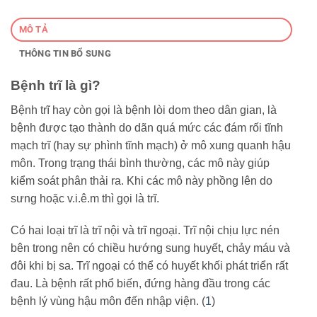
MÔ TẢ
THÔNG TIN BỔ SUNG
Bệnh trĩ là gì?
Bệnh trĩ hay còn gọi là bệnh lòi dom theo dân gian, là
bệnh được tạo thành do dãn quá mức các đám rối tĩnh
mạch trĩ (hay sự phình tĩnh mạch) ở mô xung quanh hậu
môn. Trong trạng thái bình thường, các mô này giúp
kiểm soát phân thải ra. Khi các mô này phồng lên do
sưng hoặc v.i.ê.m thì gọi là trĩ.
Có hai loại trĩ là trĩ nội và trĩ ngoại. Trĩ nội chịu lực nén
bên trong nên có chiều hướng sung huyết, chảy máu và
đôi khi bị sa. Trĩ ngoại có thể có huyết khối phát triển rất
đau. Là bệnh rất phổ biến, đứng hàng đầu trong các
bệnh lý vùng hậu môn đến nhập viện. (
1
)