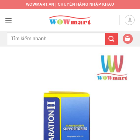
Bỏ
WOWMART.VN | CHUYÊN HÀNG NHẬP KHẨU
qua
nội
dung
Tìm
kiếm: