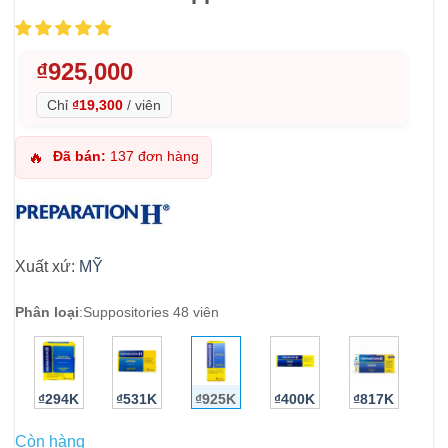
₫
925,000
Chỉ
₫19,300
/
viên
Đã bán:
137 đơn hàng
🔥
Xuất xứ:
MỸ
Phân loại
:
Suppositories 48 viên
₫294K
₫531K
₫925K
₫400K
₫817K
Còn hàng