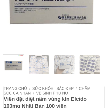
TRANG CHỦ
/
SỨC KHỎE - SẮC ĐẸP
/
CHĂM
SÓC CÁ NHÂN
/
VỆ SINH PHỤ NỮ
Viên đặt diệt nấm vùng kín Elcido
100mg Nhật Bản 100 viên