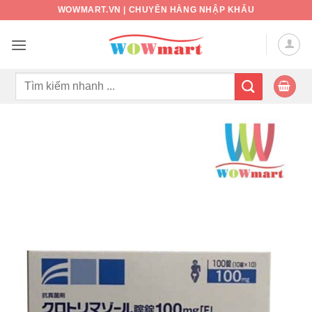
Bỏ
WOWMART.VN | CHUYÊN HÀNG NHẬP KHẨU
qua
nội
dung
Tìm
kiếm: