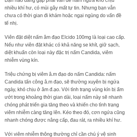
Bạn nào đang gặp phải vấn đề nấm ngứa khó chịu
nhiều khí hư, có mùi gây mất tự tin. Nhưng bạn vẫn
chưa có thời gian đi khám hoặc ngại ngùng do vấn đề
tế nhị.
Viên đặt diệt nấm âm đạo Elcido 100mg là loại cao cấp.
Nếu như viên đặt khác có khả năng se khít, giữ sạch,
diệt khuẩn còn loại này đặc trị nấm Candida, viêm
nhiễm vùng kín.
Triệu chứng bị viêm â.m đạo do nấm Candida: nấm
Candida tấn công â.m đạo, sẽ thường xuyên bị ngứa
ngáy, khó chịu ở âm đ.ạo. Với tình trạng vùng kín bị ẩm
ướt trong khoảng thời gian dài, loại nấm này sẽ nhanh
chóng phát triển gia tăng theo và khiến cho tình trạng
viêm nhiễm càng tăng lên. Kéo theo đó, cơn ngứa cũng
nhanh chóng được nâng cấp, đau rát, ra nhiều khí hư.
Với viêm nhiễm thông thường chỉ cần chú ý vệ sinh