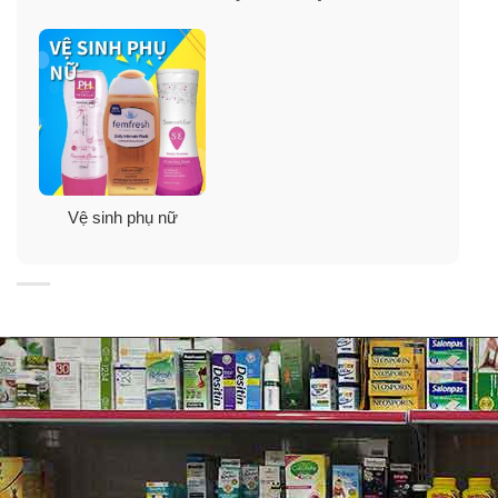
nấm mạnh mẽ, có khả năng ức chế sự phát triển hầu
hết của các loại vi nấm gây bệnh, đặc biệt là nấm â.m
đạo.
Clotrimazole được phát hiện vào năm 1969, thuộc danh
sách các chất thiết yếu của Tổ chức Y tế Thế giới.
Cơ chế hoạt động
: Clotrimazole là dẫn xuất của
Vệ sinh phụ nữ
imidazole. Hoạt chất này can thiệp lên các lipit để tác
động đến tính thẩm thấu của vách tế bào. Sau đó,
Clotrimazole ức chế tổng hợp ergosterol của vách tế
bào và tiêu diệt vi nấm gây bệnh.
Đối với những người bị nấm âm đ.ạo, khi sử dụng 3
viên đầu tiên đã thấy hết triệu chứng. Tuy nhiên bạn vẫn
phải dùng hết liệu trình Elcido để đảm bảo đã diệt được
hết nấm trong â.m đạo.