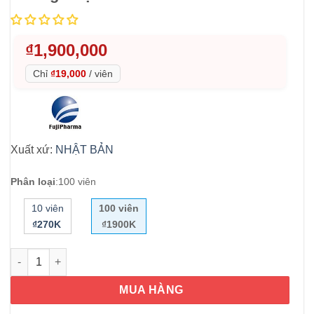
₫
1,900,000
Chỉ
₫19,000
/
viên
Xuất xứ:
NHẬT BẢN
Phân loại
:
100 viên
10 viên
100 viên
₫270K
₫1900K
Viên đặt diệt nấm vùng kín Elcido 100mg Nhật Bản 100 viên số
MUA HÀNG