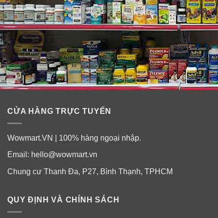
CỬA HÀNG TRỰC TUYẾN
Wowmart.VN | 100% hàng ngoại nhập.
Viên đặt diệt nấm vùng kín Elcido 100mg
Email:
hello@wowmart.vn
Nhật Bản có tốt không?
Chung cư Thanh Đa, P27, Bình Thạnh, TPHCM
Viên đặt nấm âm đ.ạo chính là “cứu tinh” cho “cô bé”
đang bị viễm nhiễm với lợi ích tuyệt vời:
QUY ĐỊNH VÀ CHÍNH SÁCH
✓
Làm Sạch Âm Đạo, giải quyết mọi nguy cơ viêm