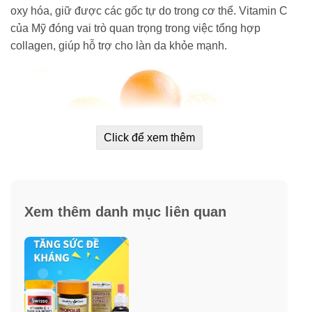
oxy hóa, giữ được các gốc tự do trong cơ thể. Vitamin C
của Mỹ đóng vai trò quan trọng trong việc tổng hợp
collagen, giúp hỗ trợ cho làn da khỏe mạnh.
Click để xem thêm
Xem thêm danh mục liên quan
Thiếu vitamin C có nguy hiểm không?
Thiếu vitamin C, da bạn sẽ bị khô, dễ bị xuất huyết dưới
da (da sẽ dễ bị bầm tím dù va chạm nhẹ). Thiếu Vitamin