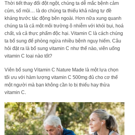
Thời tiết thay đổi đột ngột, chúng ta dễ mắc bệnh cảm
cúm, sổ mũi… là do chúng ta thiếu khả năng tự đề
kháng trước tác động bên ngoài. Hơn nữa xung quanh
chúng ta là cả một môi trường ô nhiễm với khói bụi, hoá
chất, và cả thực phẩm độc hại. Vitamin C là cách chúng
ta bổ sung để phòng ngừa nhiều bệnh nguy hiểm. Câu
hỏi đặt ra là bổ sung vitamin C như thế nào, viên uống
vitamin C loại nào tốt?
Viên bổ sung Vitamin C Nature Made là một lựa chọn
tối ưu với hàm lượng vitamin C 500mg đủ cho cơ thể
một người mà bạn không cần lo bị thiếu hay thừa
vitamin C.