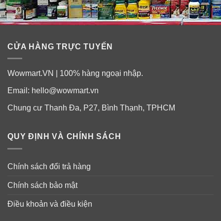
CỬA HÀNG TRỰC TUYẾN
Wowmart.VN | 100% hàng ngoại nhập.
Lợi ích của viên bổ sung vitamin C Nature
Email:
hello@wowmart.vn
Made 500mg
Chung cư Thanh Đa, P27, Bình Thạnh, TPHCM
Tăng cường khả năng đề kháng cho cơ thể.
Ngăn lão hoá da, làm đẹp da và tóc.
QUY ĐỊNH VÀ CHÍNH SÁCH
Giảm cholesterol tích tụ dư thừa trong cơ thể, ngừa
nguy có xơ vữa động mạch.
Chính sách đổi trả hàng
Hỗ trợ bị thiếu hồng cầu.
Chính sách bảo mật
Tham gia bài tiết, giải độc cơ thể.
Điều khoản và điều kiện
Ngăn chặn các virut gây cảm cúm.