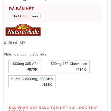
ĐÃ BÁN HẾT
Chỉ
₫1,500
/
viên
Xuất xứ:
MỸ
Phân loại
:
500mg 250 viên
1000mg 365 viên
500mg 150 Chewables
₫875K
₫414K
Super C (900mg) 200 viên
₫621K
SẢN PHẨM NÀY ĐANG TẠM HẾT. VUI LÒNG TRỞ