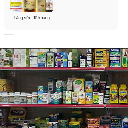
C bạn sẽ hay bị chảy máu cam, chảy máu lợi và vết
thương lâu lành dẫn đến bệnh scorbut (xuất huyết dưới
Tăng sức đề kháng
da). Bệnh này thường thấy không chỉ ở người lớn mà
còn xảy ra với trẻ sơ sinh còn bú.