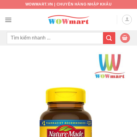
Bỏ
WOWMART.VN | CHUYÊN HÀNG NHẬP KHẨU
qua
nội
dung
Tìm
kiếm: