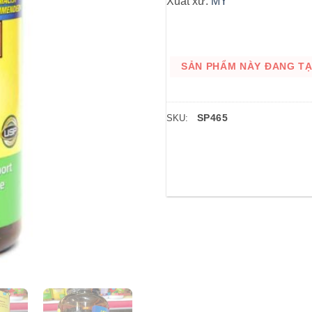
Xuất xứ:
MỸ
SẢN PHẨM NÀY ĐANG TẠM
SP465
SKU: