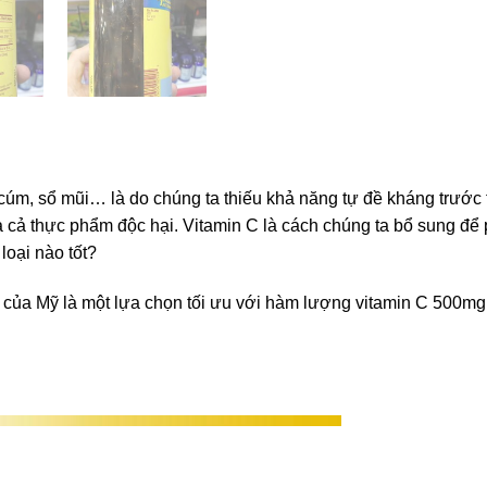
m cúm, sổ mũi… là do chúng ta thiếu khả năng tự đề kháng trướ
 và cả thực phẩm độc hại. Vitamin C là cách chúng ta bổ sung đ
loại nào tốt?
của Mỹ là một lựa chọn tối ưu với hàm lượng vitamin C 500mg 