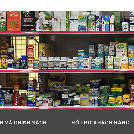
ện của bệnh thiếu vitamin C.
sức đề kháng, khoẻ mạnh.
 Vitamin C Nature Made 500mg 180 v
H VÀ CHÍNH SÁCH
HỖ TRỢ KHÁCH HÀNG