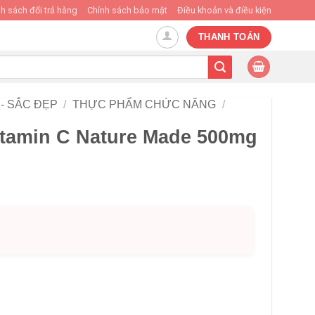
h sách đổi trả hàng
Chính sách bảo mật
Điều khoản và điều kiện
THANH TOÁN
- SẮC ĐẸP
/
THỰC PHẨM CHỨC NĂNG
/
itamin C Nature Made 500mg