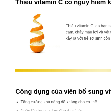
Thiếu vitamin C có nguy hiểm
Thiếu vitamin C, da bạn s
cam, chảy máu lợi và vết
xảy ra với trẻ sơ sinh còn
Công dụng của viên bổ sung v
Tăng cường khả năng đề kháng cho cơ thể.
Ngăn lão hoá da, làm đẹp da và tóc.