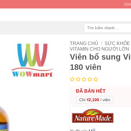
Chín
Tìm
kiếm:
TRANG CHỦ
/
SỨC KHỎE 
VITAMIN CHO NGƯỜI LỚN
Viên bổ sung V
180 viên
ĐÃ BÁN HẾT
Chỉ
₫2,100
/
viên