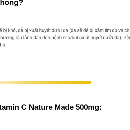
 không?
ẽ bị khô, dễ bị xuất huyết dưới da (da sẽ dễ bị bầm tím dù va 
 thương lâu lành dẫn đến bệnh scorbut (xuất huyết dưới da). B
 bú.
itamin C Nature Made 500mg: