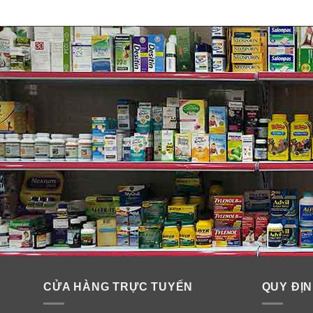
Những người thiếu vitamin C hoặc có những biểu hi
Những người muốn bổ sung vitamin C tăng cường 
Thành phần trong viên bổ sung
CỬA HÀNG TRỰC TUYẾN
QUY ĐỊN