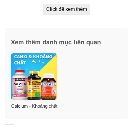
✓
Bổ sung Vitamin D3 để cơ thể hấp thụ canxi tối ưu.
Click để xem thêm
✓
Magiê cũng đóng một vai trò quan trọng đối với sức
khỏe tim mạch, tâm trạng, duy trì khối lượng xương và
sức khỏe của tất cả các mô.
Xem thêm danh mục liên quan
✓
Ngăn ngừa tình trạng lão hoá xương, giảm nguy cơ
loãng xương, run tay run chân liên quan đến các cơ
trong cơ thể.
✓
Đảm bảo độ tinh khiết, tươi mát và tính hiệu quả cao.
✓
Dạng viên mềm dễ nuốt và dễ hấp thu nhanh.
Calcium - Khoáng chất