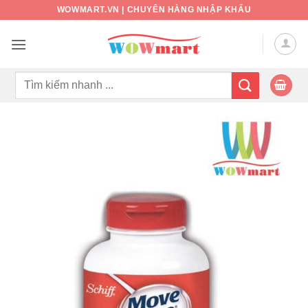
Bỏ
WOWMART.VN | CHUYÊN HÀNG NHẬP KHẨU
qua
nội
dung
Tìm
kiếm: