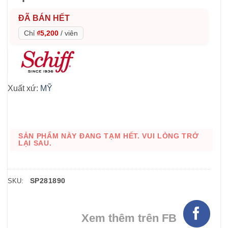
ĐÃ BÁN HẾT
Chỉ
₫5,200
/
viên
Xuất xứ:
MỸ
SẢN PHẨM NÀY ĐANG TẠM HẾT. VUI LÒNG TRỞ
LẠI SAU.
SP281890
SKU:
Xem thêm trên FB