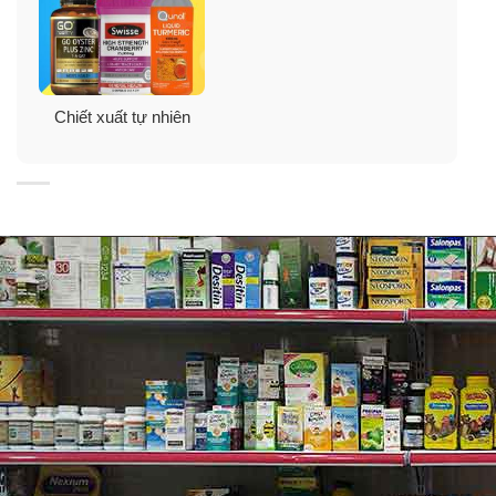
✓
Hỗ trợ và ngăn ngừa hiệu quả các bệnh Ung thư
như: Ung thư Gan, Vú, Dạ dày, Phổi…
✓
Hỗ trợ tích cực và hiệu quả trong việc cải thiện các
Chiết xuất tự nhiên
bệnh: Tiểu đường, Cao huyết áp… và các bệnh liên
quan đến Tim mạch.
✓
Giảm lượng đường trong máu cho bệnh nhân tiểu
đường.
✓
Hỗ trợ cải thiện và phòng ngừa các vấn đề về tiêu
hóa.
✓
Ngoài ra, tinh dầu thông đỏ Cheongsongwon hộp
xanh còn có tác dụng làm đẹp da, giảm cân, tăng sức
đề kháng cho cơ thể duy trì tuổi thanh xuân.
✓
Có khả năng đào thải độc tố cho người uống nhiều