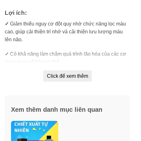
Lợi ích:
✓
Giảm thiểu nguy cơ đột quỵ nhờ chức năng lọc máu
cao, giúp cải thiện trí nhớ và cải thiện lưu lượng máu
lên não.
✓
Có khả năng làm chậm quá trình lão hóa của các cơ
quan trong tế bào cơ thể…
Click để xem thêm
✓
Giúp duy trì tuổi thanh xuân.
✓
Giúp giảm tác hại của bức xạ.
✓
Ngăn chặn sự phát triển của tế bào ung thư.
Xem thêm danh mục liên quan
✓
Tinh dầu thông đỏ giúp làm sạch mạch máu, hòa tan
mỡ thừa, cholesterol trong máu giúp giãn nở mao mạch,
đào thải axit uric…