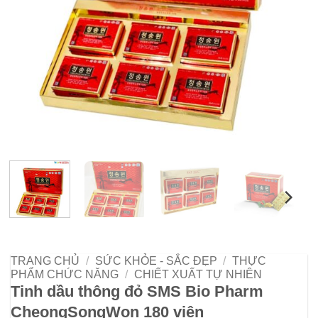
TRANG CHỦ
/
SỨC KHỎE - SẮC ĐẸP
/
THỰC
PHẨM CHỨC NĂNG
/
CHIẾT XUẤT TỰ NHIÊN
Tinh dầu thông đỏ SMS Bio Pharm
CheongSongWon 180 viên