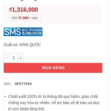
₫
1,316,000
Chỉ
₫7,300
/
viên
Xuất xứ:
HÀN QUỐC
Tinh dầu thông đỏ SMS Bio Pharm CheongSongWon 180 viên 
MUA HÀNG
SP577364
SKU:
Chiết xuất 100% từ lá thông đỏ quý hiếm, giàu chất
chống oxy hóa tự nhiên, hỗ trợ bảo vệ tế bào và duy
trì sức khỏe tổng thể.