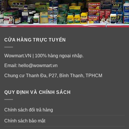
rượu, giảm các vấn đề về gan.
✓
Hỗ trợ cải thiện đau đầu, đau thần kinh tọa, đau dây
thần kinh, liệt chân tay do máu không lưu thông được.
CỬA HÀNG TRỰC TUYẾN
Wowmart.VN | 100% hàng ngoại nhập.
Email:
hello@wowmart.vn
Chung cư Thanh Đa, P27, Bình Thạnh, TPHCM
QUY ĐỊNH VÀ CHÍNH SÁCH
Chính sách đổi trả hàng
Thành phần:
Chính sách bảo mật
Tinh dầu thông được chưng cất từ 100% lá thông đỏ.