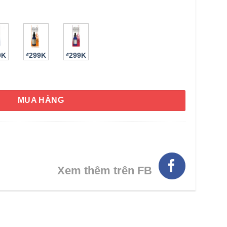
0K
₫299K
₫299K
u Essence Placenta 25ml số lượng
MUA HÀNG
HÌNH THẬT
Xem thêm trên FB