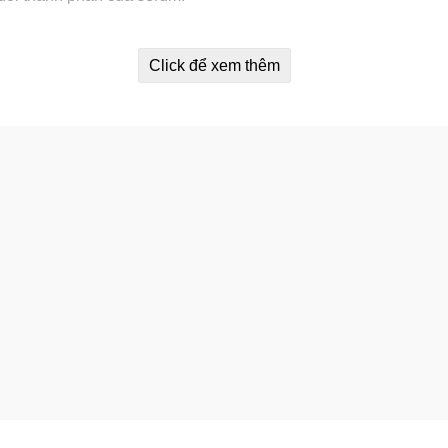
của làn da.
Click để xem thêm
.