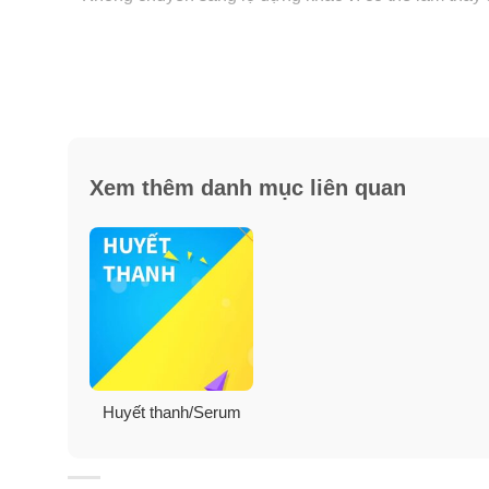
+ Sử dụng tối thiểu 4-6 tuần để thấy được sự thay đổi 
+ Sau khi mở nắp chỉ nên sử dụng trong tối đa 60 ngày
Xem thêm danh mục liên quan
Huyết thanh/Serum