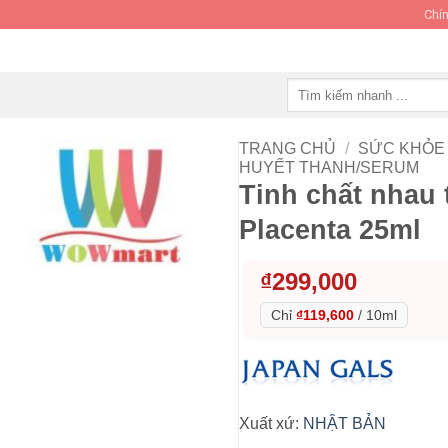
Chín
Tìm
kiếm:
TRANG CHỦ
/
SỨC KHỎE 
HUYẾT THANH/SERUM
Tinh chất nhau
Placenta 25ml
₫
299,000
Chỉ
₫119,600
/
10ml
Xuất xứ:
NHẬT BẢN