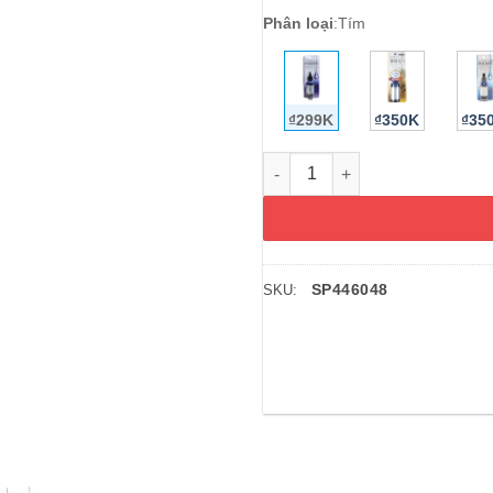
Phân loại
:
Tím
₫299K
₫350K
₫35
Tinh chất nhau thai Pure Bea
SP446048
SKU: