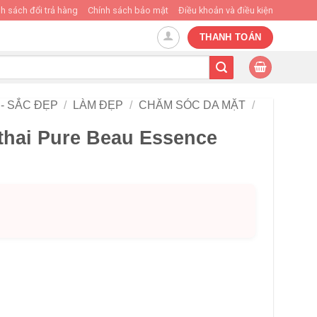
h sách đổi trả hàng
Chính sách bảo mật
Điều khoản và điều kiện
THANH TOÁN
- SẮC ĐẸP
/
LÀM ĐẸP
/
CHĂM SÓC DA MẶT
/
 thai Pure Beau Essence