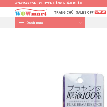
Bỏ
WOWMART.VN | CHUYÊN HÀNG NHẬP KHẨU
qua
SALES OFF
TRANG CHỦ
nội
dung
Danh mục