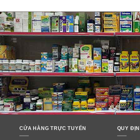
Bộ sưu tập các loại serum
CỬA HÀNG TRỰC TUYẾN
QUY ĐỊN