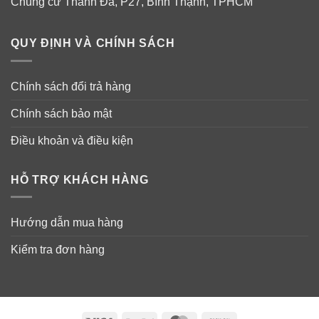
Chung cư Thanh Đa, P27, Bình Thạnh, TPHCM
lượng kẽm không đủ có thể gây bất lực cũng như vô
sinh.
QUY ĐỊNH VÀ CHÍNH SÁCH
Chính sách đổi trả hàng
Chính sách bảo mật
Điều khoản và điều kiện
HỖ TRỢ KHÁCH HÀNG
Copper (Đồng)
: cải thiện sức khỏe các mô liên kết,
ngăn ngừa lão hóa sớm, tăng sản xuất năng lượng.
Hướng dẫn mua hàng
Nhờ vậy viên hỗ trợ sinh lý nam Hebra Vixmen làm
Kiểm tra đơn hàng
chậm mãn dục nam.