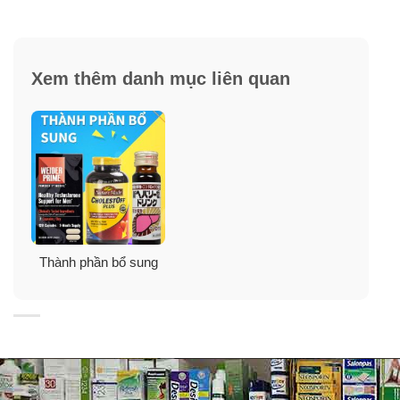
✓
Thuốc tăng sinh lý nam Hebra Vixmen giúp hệ tuần
hoàn làm việc tốt hơn, kích hoạt quá trình trao đổi chất
trong cơ thể, máu bơm đến nhiều hơn giúp cậu nhỏ
cương cứng dễ dàng và lâu hơn.
Xem thêm danh mục liên quan
✓
Thuốc tăng sinh lý nam Hebra Vixmen USA 60 viên
được chiết xuất từ thảo dược quý tự nhiên, không tác
dụng phụ.
Thành phần
thảo dược Hebra Vixmen
Thành phần bổ sung
Panax Korea Ginseng (Hồng sâm Hàn Quốc), Zinc
(Kẽm), Copper (Đồng), Niacin, Fenugreek Seed,
Tribulus Terrestris (Cây Tật lê), Maca (cây Mắc ca),
Caffeine, Tongkat Ali (cây Mật Nhân), Horny Goat Weed
(Cây Dâm Dương Hoắc)…