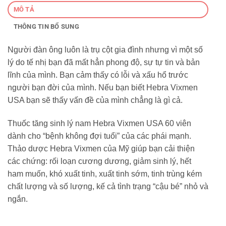
MÔ TẢ
THÔNG TIN BỔ SUNG
Người đàn ông luôn là trụ cột gia đình nhưng vì một số
lý do tế nhị bạn đã mất hẳn phong độ, sự tự tin và bản
lĩnh của mình. Bạn cảm thấy có lỗi và xấu hổ trước
người bạn đời của mình. Nếu bạn biết Hebra Vixmen
USA bạn sẽ thấy vấn đề của mình chẳng là gì cả.
Thuốc tăng sinh lý nam Hebra Vixmen USA 60 viên
dành cho “bệnh không đợi tuổi” của các phái mạnh.
Thảo dược Hebra Vixmen của Mỹ giúp bạn cải thiện
các chứng: rối loạn cương dương, giảm sinh lý, hết
ham muốn, khó xuất tinh, xuất tinh sớm, tinh trùng kém
chất lượng và số lượng, kế cả tình trạng “cậu bé” nhỏ và
ngắn.