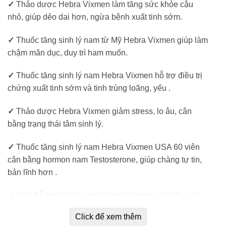
✓
Thảo dược Hebra Vixmen làm tăng sức khỏe cậu
nhỏ, giúp dẻo dai hơn, ngừa bệnh xuất tinh sớm.
✓
Thuốc tăng sinh lý nam từ Mỹ Hebra Vixmen giúp làm
chậm mãn dục, duy trì ham muốn.
✓
Thuốc tăng sinh lý nam Hebra Vixmen hỗ trợ điều trị
chứng xuất tinh sớm và tinh trùng loãng, yếu .
✓
Thảo dược Hebra Vixmen giảm stress, lo âu, cân
bằng trạng thái tâm sinh lý.
✓
Thuốc tăng sinh lý nam Hebra Vixmen USA 60 viên
cân bằng hormon nam Testosterone, giúp chàng tự tin,
bản lĩnh hơn .
✓
Viên hỗ trợ sinh lý nam Hebra Vixmen cải thiện sức
khỏe tinh trùng, phòng chống vô sinh ở nam
Click để xem thêm