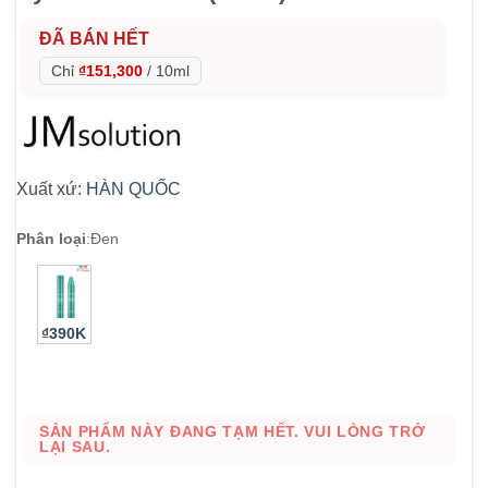
ĐÃ BÁN HẾT
Chỉ
₫151,300
/
10ml
Xuất xứ:
HÀN QUỐC
Phân loại
:
Đen
₫390K
SẢN PHẨM NÀY ĐANG TẠM HẾT. VUI LÒNG TRỞ
LẠI SAU.