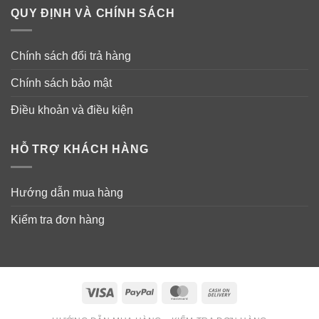
Hướng dẫn sử dụng thanh lăn vùng mắt
QUY ĐỊNH VÀ CHÍNH SÁCH
chống nhăn JM Solution Roll On Eye
Cream
Chính sách đổi trả hàng
– Xoay nắp về vị trí unlock rồi nhấn nhẹ để lấy kem. Nhẹ
Chính sách bảo mật
nhàng đưa đầu que massage chấm lên vùng da quanh
mắt rồi dùng que massage nhẹ nhàng để kem thẩm thấu
Điều khoản và điều kiện
sâu.
HỖ TRỢ KHÁCH HÀNG
Hướng dẫn mua hàng
Kiểm tra đơn hàng
Visa
PayPal
MasterCard
Cash
On