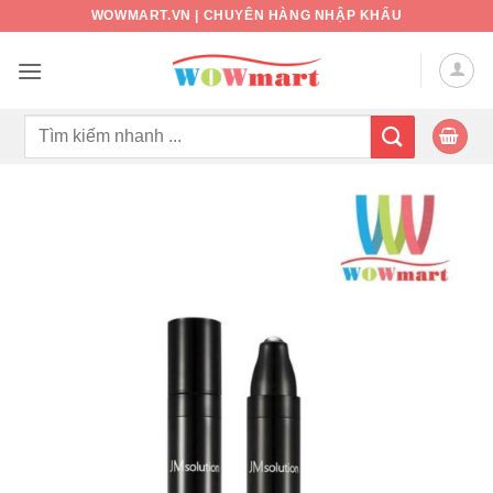
Bỏ
WOWMART.VN | CHUYÊN HÀNG NHẬP KHẨU
qua
nội
dung
Tìm
kiếm: