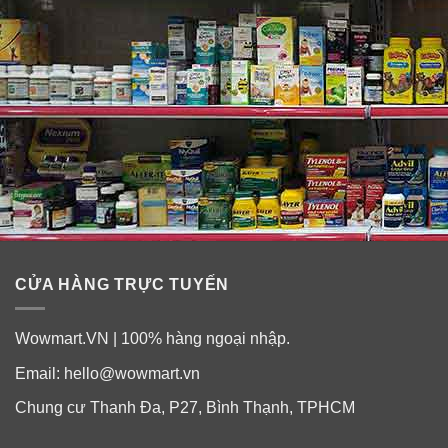
lỏng nhẹ với đầu lăn kim loại giúp thấm nhanh, đem lại
cảm giác mát lạnh thư giãn.
Đầu thanh lăn massage giúp lưu thông tuần hoàn máu,
thư giãn khi sử dụng, bảo vệ vùng da quanh mắt khỏi
các tác hại từ môi trường, làm sáng vùng da mắt nhạy
cảm. Thiết kế thanh lăn tiện lợi, thấm đều trên da, đồng
thời tiết kiệm được dưỡng chất.
Mùi hương nhẹ nhàng, dễ chịu, giúp bạn thư giãn khi
sử dụng.
CỬA HÀNG TRỰC TUYẾN
Wowmart.VN | 100% hàng ngoại nhập.
Email:
hello@wowmart.vn
Chung cư Thanh Đa, P27, Bình Thạnh, TPHCM