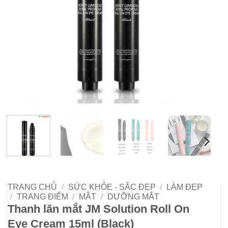
TRANG CHỦ
/
SỨC KHỎE - SẮC ĐẸP
/
LÀM ĐẸP
/
TRANG ĐIỂM
/
MẮT
/
DƯỠNG MẮT
Thanh lăn mắt JM Solution Roll On
Eye Cream 15ml (Black)