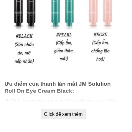
Ưu điểm của thanh lăn mắt JM Solution
Roll On Eye Cream Black:
JM Solution Honey Luminous Royal Propolis Roll On
Eye Cream Black là sản phẩm lăn mắt có tác dụng cấp
Click để xem thêm
ẩm chuyên sâu, đặc biệt dòng sản phẩm này được chiết
xuất từ mật ong và sữa ong chúa cung cấp dưỡng chất
cho da.