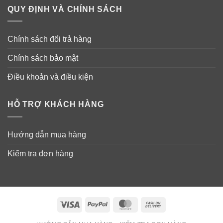
+ Folic acid và các thành phần khá
c.
QUY ĐỊNH VÀ CHÍNH SÁCH
Chính sách đổi trả hàng
Chính sách bảo mật
Điều khoản và điều kiện
HỖ TRỢ KHÁCH HÀNG
Hướng dẫn mua hàng
Kiểm tra đơn hàng
Lợi ích khi dùng sản phẩm
+
Giúp bạn nhớ lâu hơn.
Visa
PayPal
MasterCard
Cash
On
+ Giảm căng thẳng sau một thời gian làm việc.