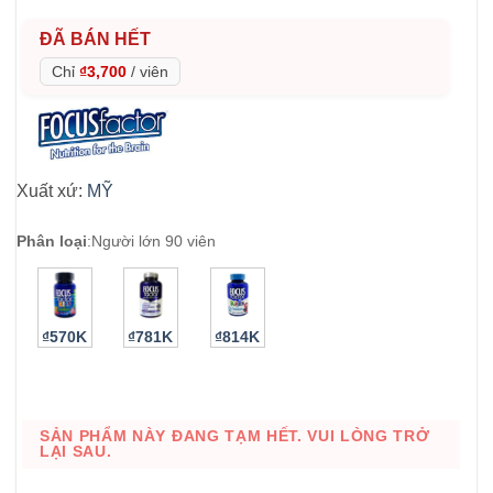
ĐÃ BÁN HẾT
Chỉ
₫3,700
/
viên
Xuất xứ:
MỸ
Phân loại
:
Người lớn 90 viên
₫570K
₫781K
₫814K
SẢN PHẨM NÀY ĐANG TẠM HẾT. VUI LÒNG TRỞ
LẠI SAU.