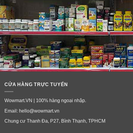
Thành Phần Chính
+
Omega 3 chứa DHA, EPA, ALA.
+ Vitamine nhóm B: B1, B6, B12.
+ Vitamine C, D.
CỬA HÀNG TRỰC TUYẾN
+ Vitamine A, E.
Wowmart.VN | 100% hàng ngoại nhập.
+ Biotin.
Email:
hello@wowmart.vn
Chung cư Thanh Đa, P27, Bình Thạnh, TPHCM
+ Các vi chất: Calci, magiê, sắt, kẽm, Iod,…