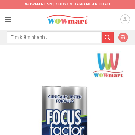
Bỏ
WOWMART.VN | CHUYÊN HÀNG NHẬP KHẨU
qua
nội
dung
Tìm
kiếm: