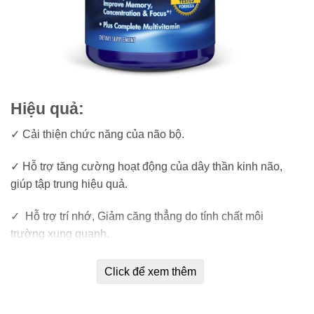
Hiệu quả:
✓ Cải thiện chức năng của não bộ.
✓ Hỗ trợ tăng cường hoạt động của dây thần kinh não,
giúp tập trung hiệu quả.
✓ Hỗ trợ trí nhớ, Giảm căng thẳng do tính chất môi
trường xung quanh.
✓ Tăng cường sự liên kết trong hệ thần kinh, giúp màng
Click để xem thêm
tế bào thần kinh phản ứng nhanh nhẹn, cải thiên nhận
thức, hành vi.