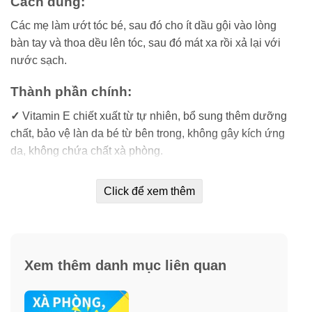
Cách dùng:
Các mẹ làm ướt tóc bé, sau đó cho ít dầu gội vào lòng
bàn tay và thoa dều lên tóc, sau đó mát xa rồi xả lại với
nước sạch.
Thành phần chính:
✓
Vitamin E chiết xuất từ tự nhiên, bổ sung thêm dưỡng
chất, bảo vệ làn da bé từ bên trong, không gây kích ứng
da, không chứa chất xà phòng.
✓
Suave Kids 3 in 1 không cay mẳt, không gây kích ứng
Click để xem thêm
da.
✓
Công thức hoàn toàn mới giữ ẩm dịu nhẹ cho làn da
của bé.
Xem thêm danh mục liên quan
✓
Với hương thơm trái cây dễ chịu mang lại cho bé làn
da sạch khuẩn và thơm lâu.