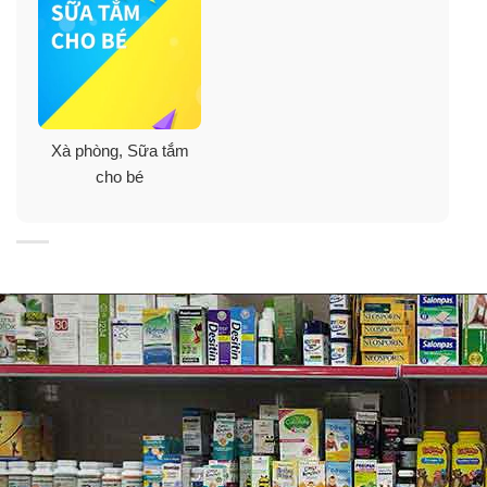
Lưu ý:
giữ xa tầm tay trẻ em. Sản phẩm chỉ sử dụng
ngoài da
Xà phòng, Sữa tắm
cho bé