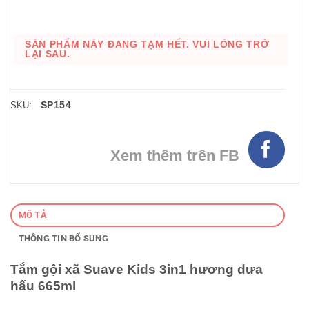
SẢN PHẨM NÀY ĐANG TẠM HẾT. VUI LÒNG TRỞ
LẠI SAU.
SP154
SKU:
Xem thêm trên FB
MÔ TẢ
THÔNG TIN BỔ SUNG
Tắm gội xã Suave Kids 3in1 hương dưa
hấu 665ml