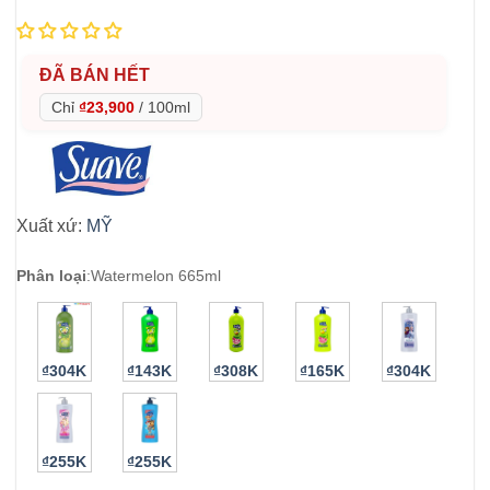
ĐÃ BÁN HẾT
Chỉ
₫23,900
/
100ml
Xuất xứ:
MỸ
Phân loại
:
Watermelon 665ml
₫304K
₫143K
₫308K
₫165K
₫304K
₫255K
₫255K