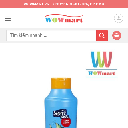
Bỏ
WOWMART.VN | CHUYÊN HÀNG NHẬP KHẨU
qua
nội
dung
Tìm
kiếm: