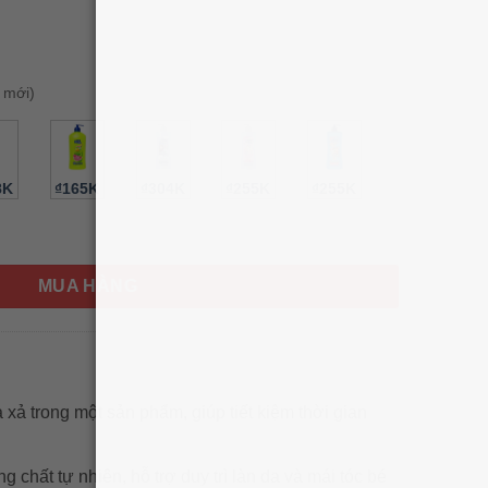
 mới)
8K
₫165K
₫304K
₫255K
₫255K
 1 hương táo Suave Kids Apple 1.18L số lượng
MUA HÀNG
 xả trong một sản phẩm, giúp tiết kiệm thời gian
 chất tự nhiên, hỗ trợ duy trì làn da và mái tóc bé