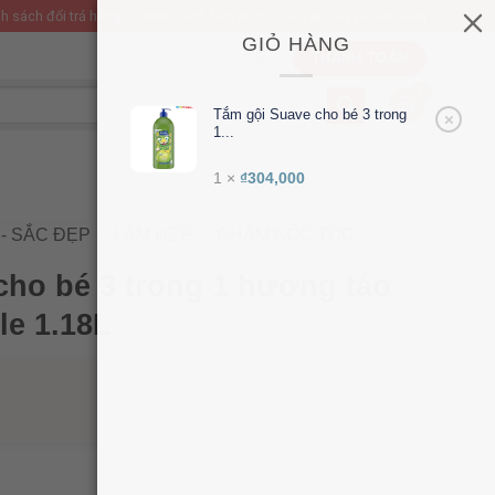
h sách đổi trả hàng
Chính sách bảo mật
Điều khoản và điều kiện
GIỎ HÀNG
THANH TOÁN
Tắm gội Suave cho bé 3 trong
×
1...
1 ×
₫
304,000
- SẮC ĐẸP
/
LÀM ĐẸP
/
CHĂM SÓC TÓC
/
cho bé 3 trong 1 hương táo
le 1.18L