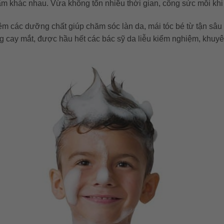
m khác nhau. Vừa không tốn nhiều thời gian, công sức mỗi kh
hêm các dưỡng chất giúp chăm sóc làn da, mái tóc bé từ tận sâu
ng cay mắt, được hầu hết các bác sỹ da liễu kiểm nghiệm, khu