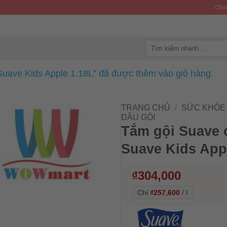
Chín
Tìm
kiếm:
Suave Kids Apple 1.18L” đã được thêm vào giỏ hàng.
TRANG CHỦ
/
SỨC KHỎE 
DẦU GỘI
Tắm gội Suave 
Suave Kids App
₫
304,000
Chỉ
₫257,600
/
l