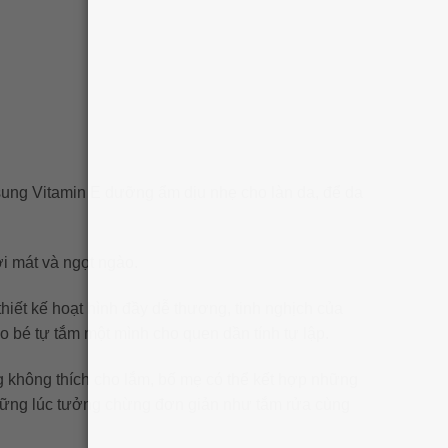
ung Vitamin E dưỡng ẩm dịu nhẹ cho làn da, để da
ơi mát và ngọt ngào.
hiết kế hoạt hình đầy dễ thương, tinh nghịch của
 bé tự tắm một mình cho quen dần tính tự lập.
g không thích cho lắm, bố mẹ có thể kết hợp những
 những lúc tưởng chừng đơn giản như tắm rửa cùng