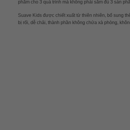
phẩm cho 3 quá trình mà không phải sắm đủ 3 sản phẩ
Suave Kids được chiết xuất từ thiên nhiên, bổ sung t
bị rối, dễ chải, thành phần không chứa xà phòng, khô