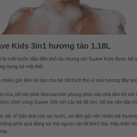
ve Kids 3in1 hương táo 1.18L
bé bị mất nước dẫn đến khô da nhưng với Suave Kids được bổ s
g nựng bé mãi thôi.
ng nhiều giờ liền sẽ làm cho bé rất thích thú vì mùi hương đầy tư
 rửa, bố mẹ phải dọa nạt mới phụng phịu vào nhà tắm thì với t
ược chơi cùng Suave. Đối với các bé đã lớn, bố mẹ nên tập cho
ác bé. Vì bản tính còn sợ nước, sợ tắm gội nên nhiều bé thườn
i không phải quá đáng sợ mà ngược lại rất thích thú. Hãy biến
 mẹ.