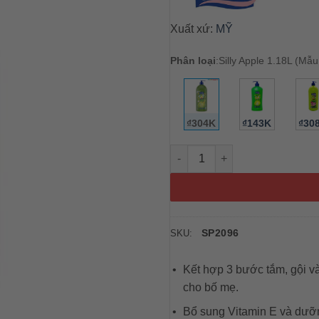
Xuất xứ:
MỸ
Phân loại
:
Silly Apple 1.18L (Mẫu
₫304K
₫143K
₫30
Tắm gội Suave cho bé 3 trong
SP2096
SKU:
Kết hợp 3 bước tắm, gội và
cho bố mẹ.
Bổ sung Vitamin E và dưỡng