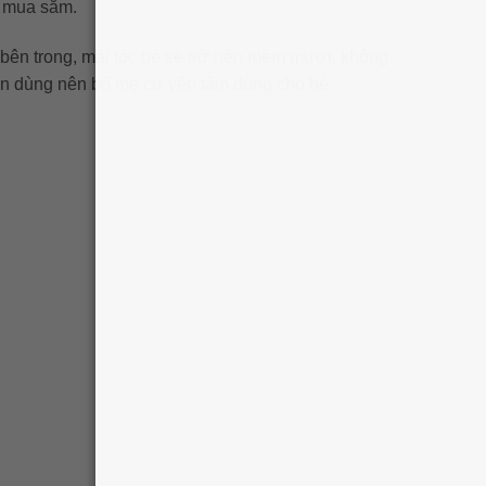
i mua sắm.
 bên trong, mái tóc bé sẽ trở nên mềm mươt, không
yên dùng nên bố mẹ cứ yên tâm dùng cho bé.