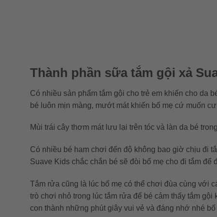
Thành phần sữa tắm gội xả Sua
Có nhiều sản phẩm tắm gội cho trẻ em khiến cho da 
bé luôn mịn màng, mướt mát khiến bố mẹ cứ muốn cưn
Mùi trái cây thơm mát lưu lại trên tóc và làn da bé tro
Có nhiều bé ham chơi đến độ không bao giờ chịu đi tắm
Suave Kids chắc chắn bé sẽ đòi bố mẹ cho đi tắm để đ
Tắm rửa cũng là lúc bố mẹ có thể chơi đùa cùng với c
trò chơi nhỏ trong lúc tắm rửa để bé cảm thấy tắm gộ
con thành những phút giây vui vẻ và đáng nhớ nhé bố