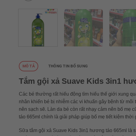
MÔ TẢ
THÔNG TIN BỔ SUNG
Tắm gội xả Suave Kids 3in1 hư
Các bé thường rất hiếu động tìm hiểu thế giới xung qu
nhân khiến bé bị nhiễm các vi khuẩn gây bệnh từ môi t
nên sạch sẽ. Làn da bé còn rất nhạy cảm nên bố mẹ c
táo 665ml chính là giải pháp giúp bố mẹ tiết kiệm thời 
Sữa tắm gội xả Suave Kids 3in1 hương táo 665ml là s