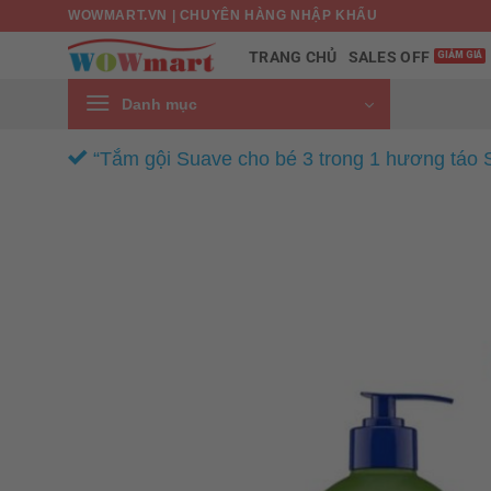
Bỏ
WOWMART.VN | CHUYÊN HÀNG NHẬP KHẨU
qua
SALES OFF
TRANG CHỦ
nội
dung
Danh mục
“Tắm gội Suave cho bé 3 trong 1 hương táo 