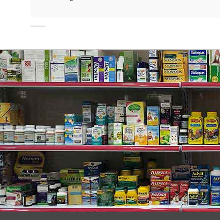
Hướng dẫn sử dụng các mùi hư
Làm ướt người rồi cho một lượng sữa tắm vừa đủ vào 
Bảo quản nơi khô thoáng, tránh ánh nắng trực tiếp.