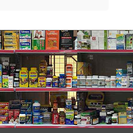
 Body Wash
ới nước.