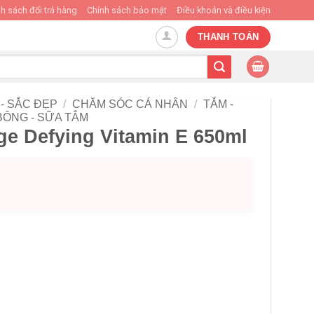
h sách đổi trả hàng
Chính sách bảo mật
Điều khoản và điều kiện
THANH TOÁN
- SẮC ĐẸP
/
CHĂM SÓC CÁ NHÂN
/
TẮM -
BÔNG - SỮA TẮM
ge Defying Vitamin E 650ml