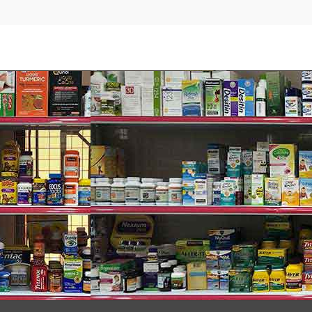
ơng từ sữa tắm Olay Fresh Outlast
lòng bàn tay hoặc bông tắm, nhẹ nhàng massage rồi xả sạch v