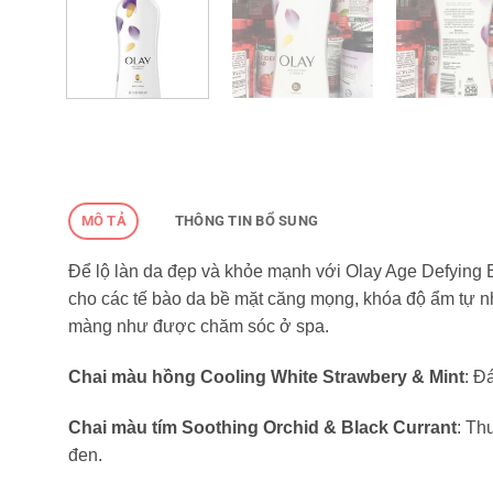
MÔ TẢ
THÔNG TIN BỔ SUNG
Để lộ làn da đẹp và khỏe mạnh với Olay Age Defying 
cho các tế bào da bề mặt căng mọng, khóa độ ẩm tự nh
màng như được chăm sóc ở spa.
Chai màu hồng Cooling White Strawbery & Mint
: Đ
Chai màu tím Soothing Orchid & Black Currant
: Th
đen.