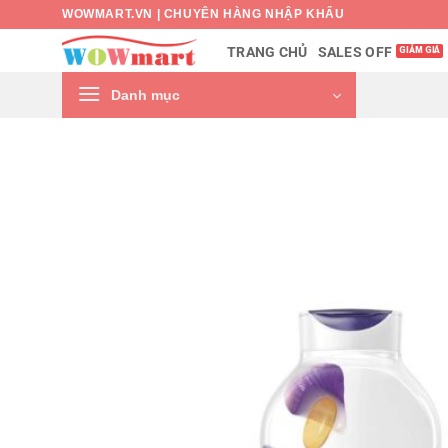
Bỏ
WOWMART.VN | CHUYÊN HÀNG NHẬP KHẨU
qua
SALES OFF
TRANG CHỦ
nội
dung
Danh mục