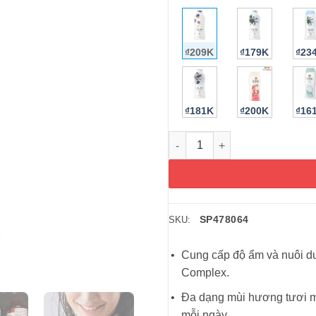
₫209K
₫179K
₫23
₫181K
₫200K
₫16
Sữa tắm Olay Age Defying Vit
SP478064
SKU:
Cung cấp độ ẩm và nuôi d
Complex.
Đa dạng mùi hương tươi má
mỗi ngày.