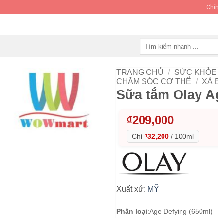
Chín
Tìm
kiếm:
TRANG CHỦ
/
SỨC KHỎE 
CHĂM SÓC CƠ THỂ
/
XÀ 
Sữa tắm Olay A
₫
209,000
Chỉ
₫32,200
/
100ml
Xuất xứ:
MỸ
Phân loại
:
Age Defying (650ml)