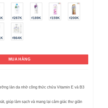
4K
₫287K
₫189K
₫159K
₫200K
1K
₫864K
amin E 650ml số lượng
MUA HÀNG
ưỡng làn da nhờ công thức chứa Vitamin E và B3
t, giúp làm sạch và mang lại cảm giác thư giãn
HÌNH THẬT