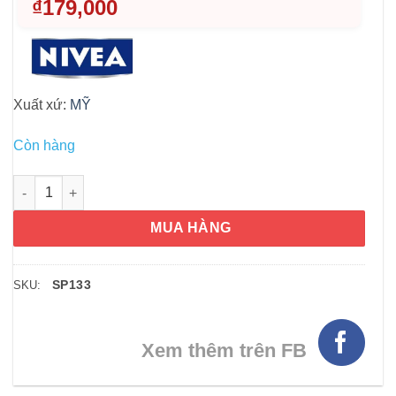
₫
179,000
Xuất xứ:
MỸ
Còn hàng
Sữa tắm Nivea Relaxing Moments 750ml số lượng
MUA HÀNG
SP133
SKU:
Xem thêm trên FB