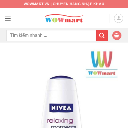
Bỏ
WOWMART.VN | CHUYÊN HÀNG NHẬP KHẨU
qua
nội
dung
Tìm
kiếm: