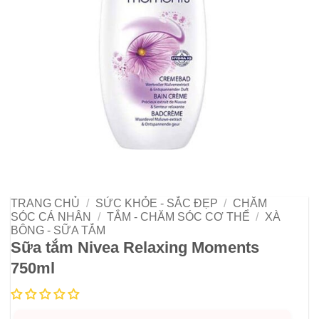
TRANG CHỦ
/
SỨC KHỎE - SẮC ĐẸP
/
CHĂM
SÓC CÁ NHÂN
/
TẮM - CHĂM SÓC CƠ THỂ
/
XÀ
BÔNG - SỮA TẮM
Sữa tắm Nivea Relaxing Moments
750ml