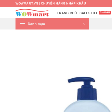
Bỏ
WOWMART.VN | CHUYÊN HÀNG NHẬP KHẨU
qua
SALES OFF
TRANG CHỦ
nội
dung
Danh mục