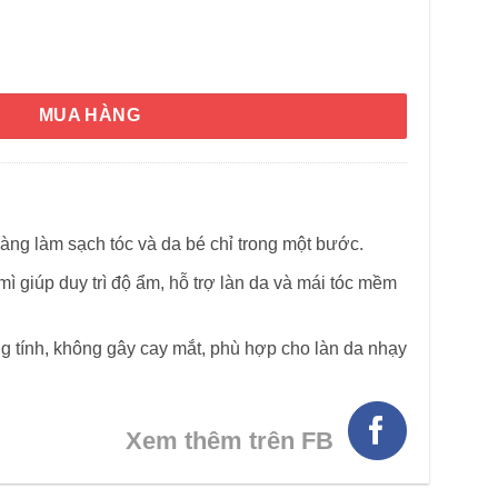
ad & Shampoo Sensitiv Aloe Vera+ Weizenprotein 400ml (Voi) số
MUA HÀNG
àng làm sạch tóc và da bé chỉ trong một bước.
HÌNH THẬT
mì giúp duy trì độ ẩm, hỗ trợ làn da và mái tóc mềm
g tính, không gây cay mắt, phù hợp cho làn da nhạy
Xem thêm trên FB