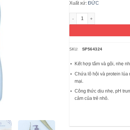
Xuất xứ:
ĐỨC
Sữa tắm gội cho bé Bubchen B
SP564324
SKU:
Kết hợp tắm và gội, nhẹ nh
Chứa lô hội và protein lúa 
mại.
Công thức dịu nhẹ, pH trun
cảm của trẻ nhỏ.