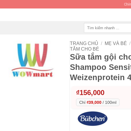
Chín
Tìm
kiếm:
TRANG CHỦ
/
MẸ VÀ BÉ
/
TẮM CHO BÉ
Sữa tắm gội ch
Shampoo Sensit
Weizenprotein 4
₫
156,000
Chỉ
₫39,000
/
100ml