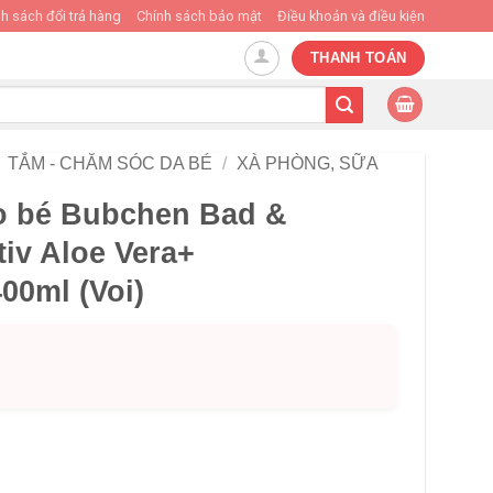
h sách đổi trả hàng
Chính sách bảo mật
Điều khoản và điều kiện
THANH TOÁN
TẮM - CHĂM SÓC DA BÉ
/
XÀ PHÒNG, SỮA
o bé Bubchen Bad &
iv Aloe Vera+
00ml (Voi)