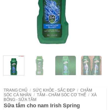
TRANG CHỦ
/
SỨC KHỎE - SẮC ĐẸP
/
CHĂM
SÓC CÁ NHÂN
/
TẮM - CHĂM SÓC CƠ THỂ
/
XÀ
BÔNG - SỮA TẮM
Sữa tắm cho nam Irish Spring