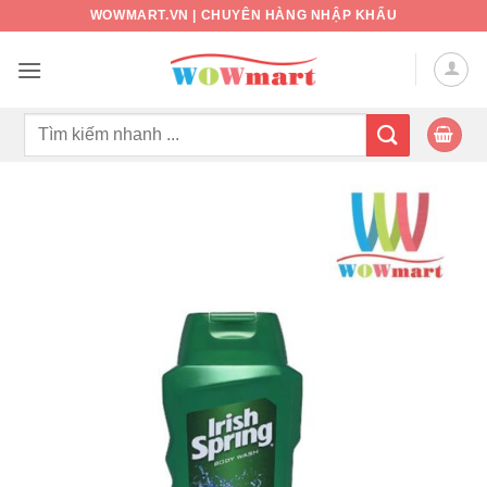
Bỏ
WOWMART.VN | CHUYÊN HÀNG NHẬP KHẨU
qua
nội
dung
Tìm
kiếm: