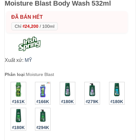
Moisture Blast Body Wash 532ml
ĐÃ BÁN HẾT
Chỉ
₫24,200
/
100ml
Xuất xứ:
MỸ
Phân loại
:
Moisture Blast
₫161K
₫166K
₫180K
₫279K
₫180K
₫180K
₫294K