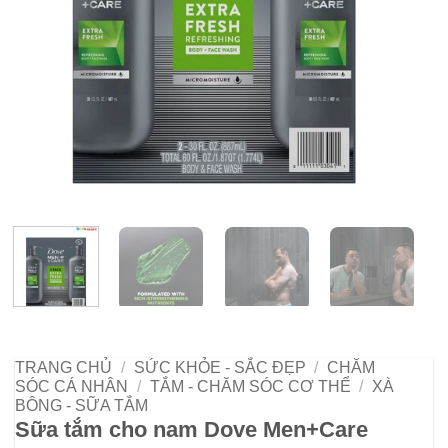
TRANG CHỦ
/
SỨC KHỎE - SẮC ĐẸP
/
CHĂM
SÓC CÁ NHÂN
/
TẮM - CHĂM SÓC CƠ THỂ
/
XÀ
BÔNG - SỮA TẮM
Sữa tắm cho nam Dove Men+Care