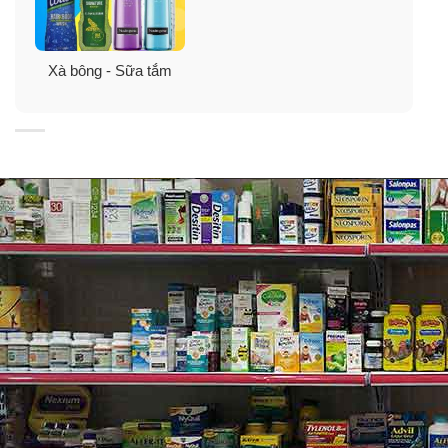
Face Wash cho việc tắm sạch làn da của bạn để cảm
nhận sự khỏe mạnh và hydrat hóa. Hãy bắt đầu buổi
sáng với sự tươi mát lâu dài.
Xà bông - Sữa tắm