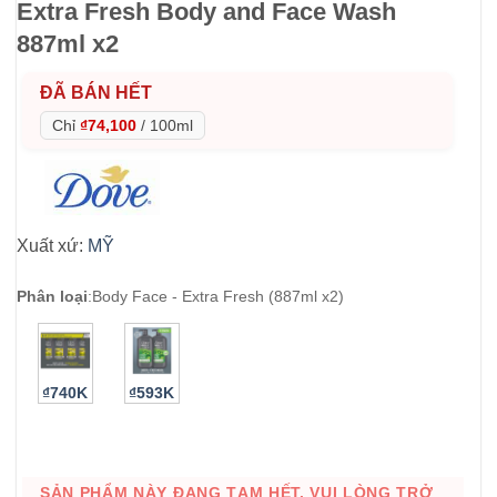
Extra Fresh Body and Face Wash
887ml x2
ĐÃ BÁN HẾT
Chỉ
₫74,100
/
100ml
Xuất xứ:
MỸ
Phân loại
:
Body Face - Extra Fresh (887ml x2)
₫740K
₫593K
SẢN PHẨM NÀY ĐANG TẠM HẾT. VUI LÒNG TRỞ