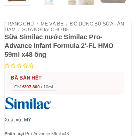
TRANG CHỦ
/
MẸ VÀ BÉ
/
ĐỒ DÙNG BÚ SỮA - ĂN
DẶM
/
SỮA NGOẠI CHO BÉ
Sữa Similac nước Similac Pro-
Advance Infant Formula 2′-FL HMO
59ml x48 ống
ĐÃ BÁN HẾT
Chỉ
₫207,800
/
10ml
Xuất xứ:
MỸ
Phân loại
:
Pro-Advance 59ml x48