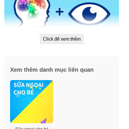
Click để xem thêm
Xem thêm danh mục liên quan
Sữa nước Similac Pro-Advanced Infant Formula 2′-FL
HMO không chỉ thơm ngon và có mùi béo ngậy khiến
các bé sẽ thích thú mà còn tiện lợi hơn khi mẹ đi vắng,
hoặc đi xa vì chỉ cần mở nắp là có thể uống liền. Đây là
Sữa ngoại cho bé