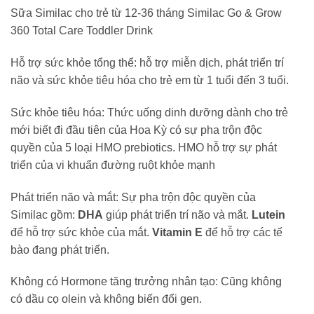
Sữa Similac cho trẻ từ 12-36 tháng Similac Go & Grow
360 Total Care Toddler Drink
Hỗ trợ sức khỏe tổng thể: hỗ trợ miễn dịch, phát triển trí
não và sức khỏe tiêu hóa cho trẻ em từ 1 tuổi đến 3 tuổi.
Sức khỏe tiêu hóa: Thức uống dinh dưỡng dành cho trẻ
mới biết đi đầu tiên của Hoa Kỳ có sự pha trộn độc
quyền của 5 loại HMO prebiotics. HMO hỗ trợ sự phát
triển của vi khuẩn đường ruột khỏe mạnh
Phát triển não và mắt: Sự pha trộn độc quyền của
Similac gồm:
DHA
giúp phát triển trí não và mắt.
Lutein
để hỗ trợ sức khỏe của mắt.
Vitamin E
để hỗ trợ các tế
bào đang phát triển.
Không có Hormone tăng trưởng nhân tạo: Cũng không
có dầu cọ olein và không biến đổi gen.