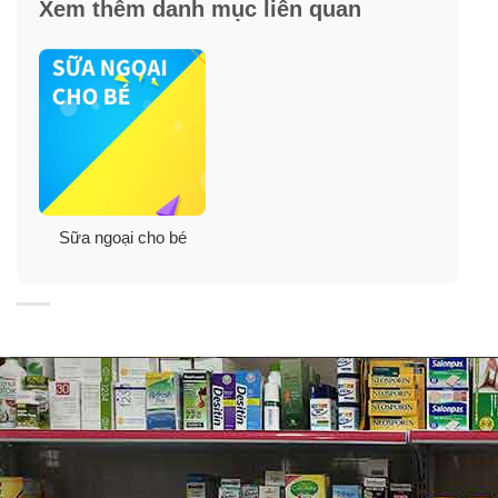
Xem thêm danh mục liên quan
tồn tại 70% hệ thống miễn dịch.
Sữa ngoại cho bé