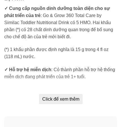
✓ Cung cấp nguồn dinh dưỡng toàn diện cho sự
phát triển của trẻ
: Go & Grow 360 Total Care by
Similac Toddler Nutritional Drink có 5 HMO. Hai khẩu
phần (*) có 28 chất dinh dưỡng quan trọng để bổ sung
cho chế độ ăn của trẻ mới biết đi.
(*) 1 khẩu phần được định nghĩa là 15 g trong 4 fl oz
(118 mL) nước.
✓ Hỗ trợ hệ miễn dịch
: Có thành phần hỗ trợ hệ thống
miễn dịch đang phát triển của trẻ 1+ tuổi.
✓ Phát triển trí não
: Giúp cung cấp các khối xây dựng
để hỗ trợ trí não đang phát triển của trẻ.
Click để xem thêm
✓ Sức khỏe hệ tiêu hóa
: Go & Grow 360 Total Care by
Similac có 5 HMO khác nhau. HMO Prebiotic hỗ trợ sức
khỏe tiêu hóa và nuôi dưỡng vi khuẩn tốt trong ruột, nơi