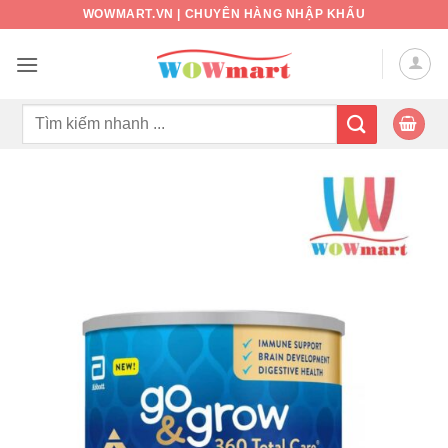
Bỏ
WOWMART.VN | CHUYÊN HÀNG NHẬP KHẨU
qua
nội
dung
Tìm
kiếm: