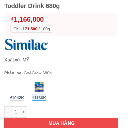
Toddler Drink 680g
₫
1,166,000
Chỉ
₫171,500
/
100g
Xuất xứ:
MỸ
Phân loại
:
Go&Grow 680g
₫1042K
₫1166K
Sữa Similac cho trẻ từ 12-36 tháng Similac Go & Grow 360 Tota
MUA HÀNG