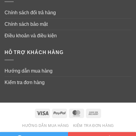
Chính sách đổi trả hàng
Chính sách bảo mật
Điều khoản và điều kiện
HỖ TRỢ KHÁCH HÀNG
Hướng dẫn mua hàng
Kiểm tra đơn hàng
Visa
PayPal
MasterCard
Cash
On
HƯỚNG DẪN MUA HÀNG
KIỂM TRA ĐƠN HÀNG
Delivery
Copyright 2026 ©
Wowmart VN