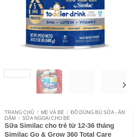
TRANG CHỦ
/
MẸ VÀ BÉ
/
ĐỒ DÙNG BÚ SỮA - ĂN
DẶM
/
SỮA NGOẠI CHO BÉ
Sữa Similac cho trẻ từ 12-36 tháng
Similac Go & Grow 360 Total Care