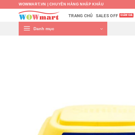
Bỏ
WOWMART.VN | CHUYÊN HÀNG NHẬP KHẨU
qua
SALES OFF
TRANG CHỦ
nội
dung
Danh mục