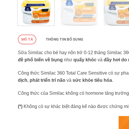
MÔ TẢ
THÔNG TIN BỔ SUNG
Sữa Similac cho bé hay nôn trớ 0-12 tháng Similac 3
đề phổ biến về bụng
như
quấy khóc
và
đầy hơi do
Công thức Similac 360 Total Care Sensitive có sự ph
dịch
,
phát triển trí não
và
sức khỏe tiêu hóa
.
Công thức của Similac không có hormone tăng trưởn
(*)
Không có sự khác biệt đáng kể nào được chứng mi