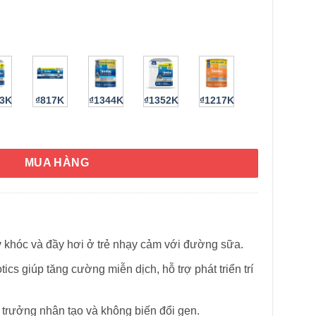
13K
₫817K
₫1344K
₫1352K
₫1217K
ớ 0-12 tháng Similac 360 Total Care Sensitive 570g số lượng
MUA HÀNG
y khóc và đầy hơi ở trẻ nhạy cảm với đường sữa.
cs giúp tăng cường miễn dịch, hỗ trợ phát triển trí
HÌNH THẬT
trưởng nhân tạo và không biến đổi gen.