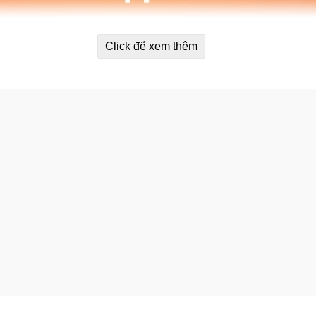
Click để xem thêm
hay nôn trớ 0-12 tháng Similac 360 T