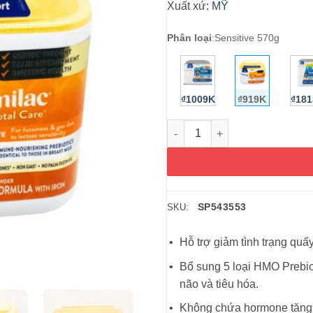
Xuất xứ:
MỸ
Phân loại
:
Sensitive 570g
₫1009K
₫919K
₫18
Sữa Similac cho bé hay nôn tr
SP543553
SKU:
Hỗ trợ giảm tình trạng quấ
Bổ sung 5 loại HMO Prebioti
não và tiêu hóa.
Không chứa hormone tăng 