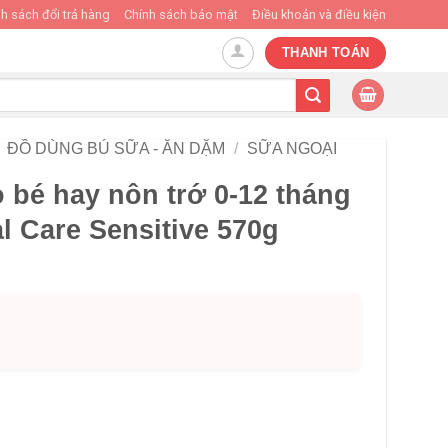
h sách đổi trả hàng
Chính sách bảo mật
Điều khoản và điều kiện
THANH TOÁN
ĐỒ DÙNG BÚ SỮA - ĂN DẶM
/
SỮA NGOẠI
 bé hay nôn trớ 0-12 tháng
al Care Sensitive 570g