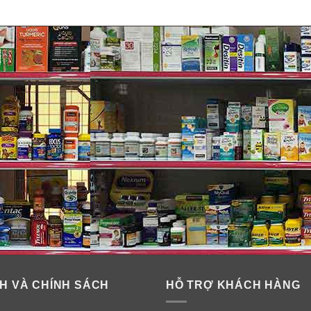
cho bé hay nôn trớ 0-12 tháng Simil
phẩm.
… trước khi sử dụng.
H VÀ CHÍNH SÁCH
HỖ TRỢ KHÁCH HÀNG