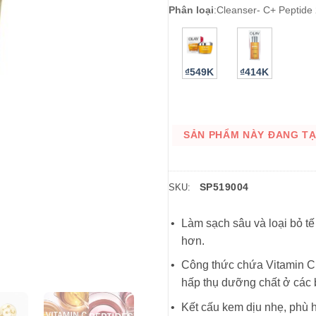
Phân loại
:
Cleanser- C+ Peptide
₫549K
₫414K
SẢN PHẨM NÀY ĐANG TẠM
SP519004
SKU:
Làm sạch sâu và loại bỏ t
hơn.
Công thức chứa Vitamin C v
hấp thụ dưỡng chất ở các 
Kết cấu kem dịu nhẹ, phù 