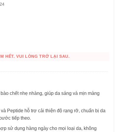
 24
 HẾT. VUI LÒNG TRỞ LẠI SAU.
HÌNH THẬT
ế bào chết nhẹ nhàng, giúp da sáng và mịn màng
à Peptide hỗ trợ cải thiện độ rạng rỡ, chuẩn bị da
bước tiếp theo.
hợp sử dụng hàng ngày cho mọi loại da, không