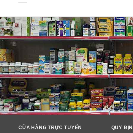
Thành phần sữa rửa mặt dạng k
Thành phần
: Water, PPG-15 Stearyl Ether, Glycerin, S
0-Ethyl Ascorbic Acid*, Palmitoyl Pentapeptide-4**, N
Fragrance, *Vitamin C, **Peptide, ***Vitamin B3.
CỬA HÀNG TRỰC TUYẾN
QUY ĐỊN