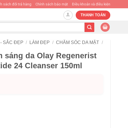
h sách đổi trả hàng
Chính sách bảo mật
Điều khoản và điều kiện
THANH TOÁN
- SẮC ĐẸP
/
LÀM ĐẸP
/
CHĂM SÓC DA MẶT
/
m sáng da Olay Regenerist
ide 24 Cleanser 150ml