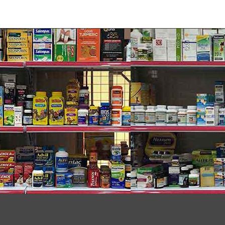
ide 24
Distearyldimonium Chloride, Sodium Lauryl Sulfate, 3-
 Behenyl Alcohol, Disodium EDTA, Benzyl Alcohol,