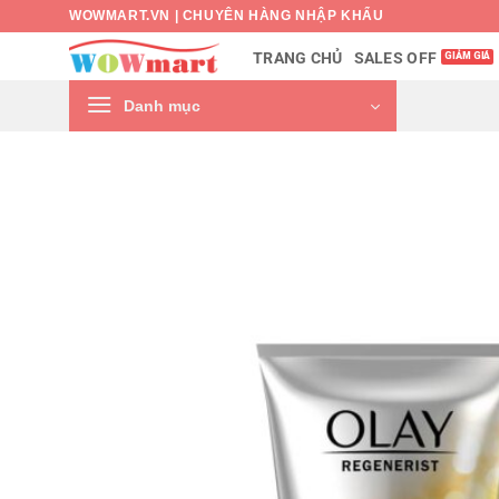
Bỏ
WOWMART.VN | CHUYÊN HÀNG NHẬP KHẨU
qua
SALES OFF
TRANG CHỦ
nội
dung
Danh mục