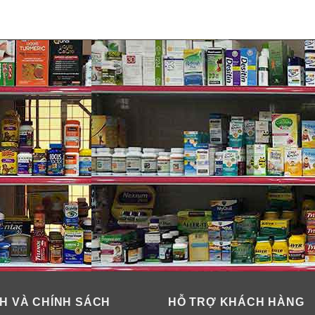
em Olay Regenerist Vitamin C +Pept
tearyl Alcohol, Cetyl Betaine, Hydrated Silica, Salicylic Acid, 
iacinamide***, PPG-30, Steareth-21, Steareth-2, Cetyl Alcohol,
H VÀ CHÍNH SÁCH
HỖ TRỢ KHÁCH HÀNG