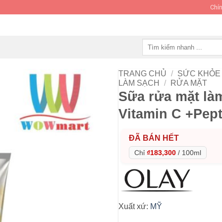
Chín
Tìm
kiếm:
TRANG CHỦ
/
SỨC KHỎE 
LÀM SẠCH
/
RỬA MẶT
Sữa rửa mặt là
Vitamin C +Pept
ĐÃ BÁN HẾT
Chỉ
₫183,300
/
100ml
Xuất xứ:
MỸ