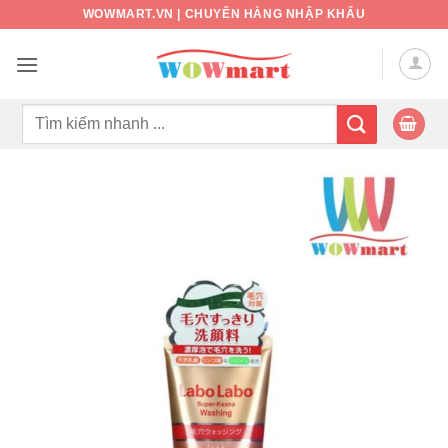
Bỏ
WOWMART.VN | CHUYÊN HÀNG NHẬP KHẨU
qua
nội
dung
Tìm
kiếm: