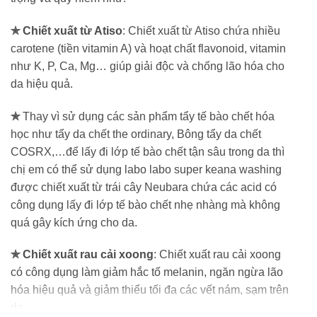
✯ Chiết xuất từ Atiso
: Chiết xuất từ Atiso chứa nhiều
carotene (tiền vitamin A) và hoạt chất flavonoid, vitamin
như K, P, Ca, Mg… giúp giải độc và chống lão hóa cho
da hiệu quả.
✯
Thay vì sử dụng các sản phẩm tẩy tế bào chết hóa
học như tẩy da chết the ordinary, Bông tẩy da chết
COSRX,…để lấy đi lớp tế bào chết tận sâu trong da thì
chị em có thể sử dụng labo labo super keana washing
được chiết xuất từ trái cây Neubara chứa các acid có
công dụng lấy đi lớp tế bào chết nhẹ nhàng mà không
quá gây kích ứng cho da.
✯ Chiết xuất rau cải xoong
: Chiết xuất rau cải xoong
có công dụng làm giảm hắc tố melanin, ngăn ngừa lão
hóa hiệu quả và giảm thiểu tối đa các vết nám, sạm trên
da.