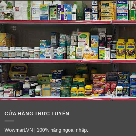
làm hạn chế những tổn thương cho da so với các loại
sữa rửa mặt thông thường nhưng không hề gây tổn
thương cho da.
CỬA HÀNG TRỰC TUYẾN
Wowmart.VN | 100% hàng ngoại nhập.