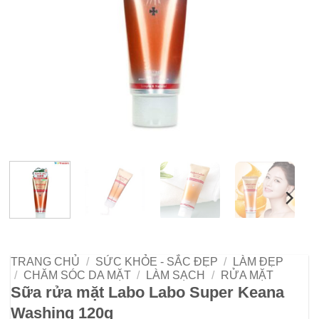
TRANG CHỦ
/
SỨC KHỎE - SẮC ĐẸP
/
LÀM ĐẸP
/
CHĂM SÓC DA MẶT
/
LÀM SẠCH
/
RỬA MẶT
Sữa rửa mặt Labo Labo Super Keana
Washing 120g