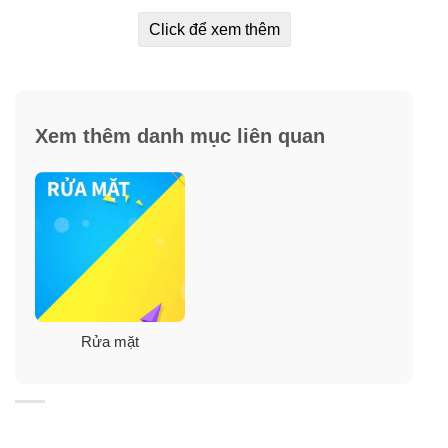
Click để xem thêm
✯ Hạt phỉ
: Theo nghiên cứu của các nhà khoa học
trong chiết xuất của cây phỉ có hàm lượng cao vitamin E
cùng với acid béo nên chúng có khả năng dưỡng ẩm và
phục hồi tổn thương cho da hiệu quả.
Xem thêm danh mục liên quan
✯ Axit hyaluronic (HA)
: Tuy khả năng làm sạch của em
ý là vô cùng đáng nể nhưng chúng cũng không khiến da
bạn bị khô do chứa hàm lượng lớn Acid hyaluronic giữ
ẩm và duy trì được độ căng mướt cho làn da.
✯
Rất ít các dòng sữa rửa mặt trên thị trường có bổ
sung collagen cho da, một trong số đó chính là em sữa
rửa mặt labo labo, sữa rửa mặt labo labo bổ sung
Rửa mặt
collagen cho da giúp da đàn hồi, săn chắc.
✯
Sữa rửa mặt Labo Labo của Nhật Bản sở hữu công
nghệ “foam power” giúp tạo bọt vô cùng độc đáo, sản
phẩm tạo được nhiều bọt hơn, lớp bọt cũng bông hơn