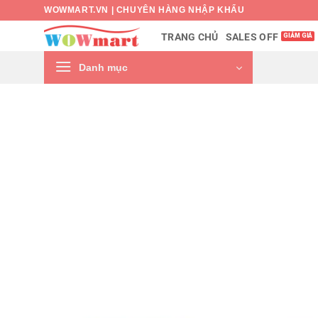
Bỏ
WOWMART.VN | CHUYÊN HÀNG NHẬP KHẨU
qua
SALES OFF
TRANG CHỦ
nội
dung
Danh mục