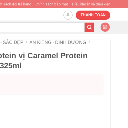
h sách đổi trả hàng
Chính sách bảo mật
Điều khoản và điều kiện
THANH TOÁN
- SẮC ĐẸP
/
ĂN KIÊNG - DINH DƯỠNG
/
tein vị Caramel Protein
 325ml