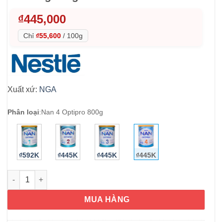
₫
445,000
Chỉ
₫55,600
/
100g
Xuất xứ:
NGA
Phân loại
:
Nan 4 Optipro 800g
₫592K
₫445K
₫445K
₫445K
Sữa bột Nestlé NAN số 4 Optipro trên 18 tháng 800g số lượng
MUA HÀNG