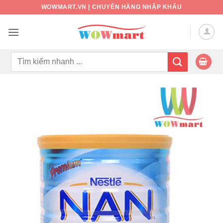
Bỏ
WOWMART.VN | CHUYÊN HÀNG NHẬP KHẨU
qua
nội
dung
Tìm
kiếm: