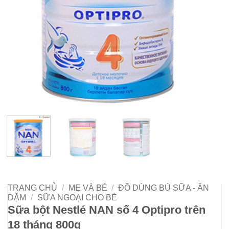
TRANG CHỦ
/
MẸ VÀ BÉ
/
ĐỒ DÙNG BÚ SỮA - ĂN
DẶM
/
SỮA NGOẠI CHO BÉ
Sữa bột Nestlé NAN số 4 Optipro trên
18 tháng 800g