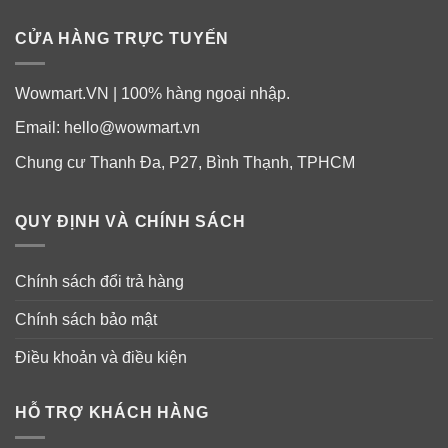
CỬA HÀNG TRỰC TUYẾN
Wowmart.VN | 100% hàng ngoại nhập.
Email:
hello@wowmart.vn
Thành phần sữa NAN Nga:
Chung cư Thanh Đa, P27, Bình Thạnh, TPHCM
✔ Sữa không béo, nước huyết thanh, đường lacto, dầu
QUY ĐỊNH VÀ CHÍNH SÁCH
thực vật, chất đạm, lexitin đậu nành, canxi nitrat, canxi
fotfat, natri nitrat, kẽm sunfat, sắt sunfat, dầu cá, kali
Chính sách đổi trả hàng
clorua, natri selen , kali iốt, đồng sunfat, chất nuôi cấy vi
thực vật, các vitamin, cacnitin, nucleotit..
Chính sách bảo mật
✔ Sản phẩm bổ sung cho chế độ ăn thiếu sữa mẹ, hỗ
Điều khoản và điều kiện
trợ duy trì sự phát triển bình thường của trẻ trong độ tuổi
sinh lý.
HỖ TRỢ KHÁCH HÀNG