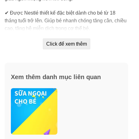
✔ Được Nestlé thiết kế đặc biệt dành cho bé từ 18
tháng tuổi trở lên. Giúp bé nhanh chóng tăng cân, chiều
cao, tăng hệ miễn dịch trong cơ thể bé.
✔ Giúp bé phát triển một cách toàn diện về trí não, tăng
Click để xem thêm
cường trí nhớ ở bé.
Xem thêm danh mục liên quan