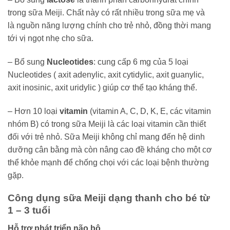
trong sữa Meiji. Chất này có rất nhiều trong sữa mẹ và
là nguồn năng lượng chính cho trẻ nhỏ, đồng thời mang
tới vị ngọt nhẹ cho sữa.
– Bổ sung
Nucleotides
: cung cấp 6 mg của 5 loại
Nucleotides ( axit adenylic, axit cytidylic, axit guanylic,
axit inosinic, axit uridylic ) giúp cơ thể tạo kháng thể.
– Hơn 10 loại
vitamin
(vitamin A, C, D, K, E, các vitamin
nhóm B) có trong sữa Meiji là các loại vitamin cần thiết
đối với trẻ nhỏ. Sữa Meiji không chỉ mang đến hệ dinh
dưỡng cân bằng mà còn nâng cao đề kháng cho một cơ
thể khỏe mạnh để chống chọi với các loại bệnh thường
gặp.
Công dụng sữa Meiji dạng thanh cho bé từ
1 – 3 tuổi
Hỗ trợ phát triển não bộ