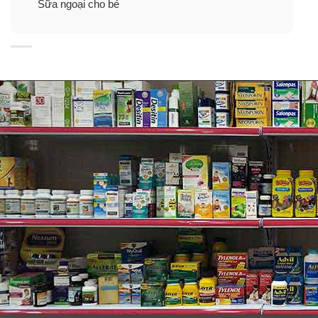
Sữa ngoại cho bé
Giúp hệ tiêu hóa khỏe mạnh
FOS (Fructo-oligosaccha ride) có trong sữa Meiji là chất
xơ hòa tan giúp trẻ hấp thu dinh dưỡng một cách tối đa
và tự nhiên. Đồng thời cho một hệ tiêu hóa khỏe mạnh
khiến trẻ ăn ngon miệng hơn, nhanh chóng tăng cân.
Công nghệ đầu tiên trên thế giới
Meiji 9 dạng thanh sử dụng công nghệ Nhật Bản tiên
tiến được cấp bằng sáng chế lần đầu tiên trên thế giới
mang đến những viên sữa bột hình lập phương. Một
viên pha được 40ml dễ hòa tan, giúp mẹ thuận tiện hơn
trong việc pha sữa cho con. Bởi mẹ đã không cần đến
những chiếc thìa để đong đếm. Nó cũng vô cùng tiện lợi
để mẹ mang sữa theo cho bé ăn khi cả nhà ra ngoài,
đồng thời dễ dàng hơn trong việc kiểm soát lượng sữa
bé đã dùng hay còn dư trong hộp.