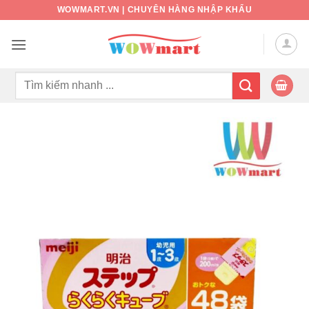
Bỏ
WOWMART.VN | CHUYÊN HÀNG NHẬP KHẨU
qua
nội
dung
Tìm
kiếm: