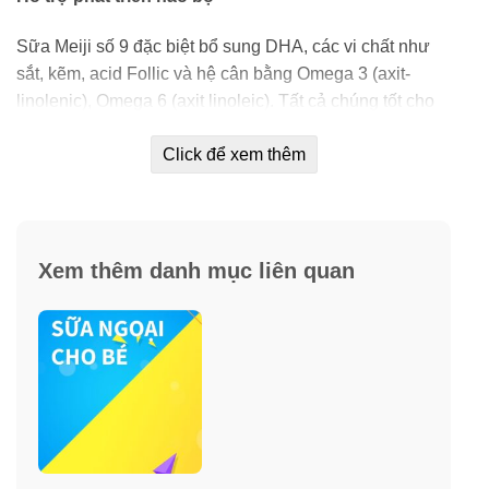
Sữa Meiji số 9 đặc biệt bổ sung DHA, các vi chất như
sắt, kẽm, acid Follic và hệ cân bằng Omega 3 (axit-
linolenic), Omega 6 (axit linoleic). Tất cả chúng tốt cho
sự phát triển não bộ của bé trong giai đoạn từ 1 đến 3
Click để xem thêm
tuổi. Đó là giai đoạn bé bắt đầu học hỏi, khám phá và
tiếp thu những điều xung quanh.
Thúc đẩy tăng trưởng chiều cao
Xem thêm danh mục liên quan
Lượng Canxi gấp đôi so với Meiji số 0 kết hợp cùng tỷ
lệ Canxi/ Photpho là 2,0 và Canxi/ Magie trong sữa
Meiji là 7,6 theo đúng chuẩn FAO/WHO. Đồng thời
lượng vitamin D trong sữa cũng sẽ giúp bé hấp thu
Canxi một cách tốt hơn. Do đó, với việc sử dụng Meiji
mỗi ngày, bé sẽ được hỗ trợ để tăng cường chiều cao
cũng như sự chắc khỏe của răng.