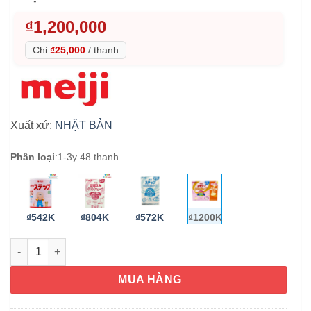
₫
1,200,000
Chỉ
₫25,000
/
thanh
Xuất xứ:
NHẬT BẢN
Phân loại
:
1-3y 48 thanh
₫542K
₫804K
₫572K
₫1200K
Sữa Meiji dạng thanh tiện lợi Meiji Nhật Bản cho bé từ 1-3 tuổi
MUA HÀNG