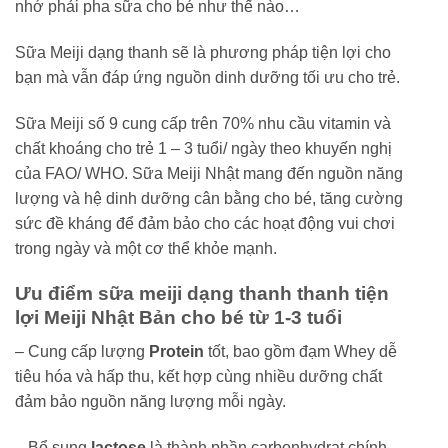
nhớ phải pha sữa cho bé như thế nào…
Sữa Meiji dạng thanh sẽ là phương pháp tiện lợi cho
bạn mà vẫn đáp ứng nguồn dinh dưỡng tối ưu cho trẻ.
Sữa Meiji số 9 cung cấp trên 70% nhu cầu vitamin và
chất khoáng cho trẻ 1 – 3 tuổi/ ngày theo khuyến nghị
của FAO/ WHO. Sữa Meiji Nhật mang đến nguồn năng
lượng và hệ dinh dưỡng cân bằng cho bé, tăng cường
sức đề kháng để đảm bảo cho các hoạt động vui chơi
trong ngày và một cơ thể khỏe mạnh.
Ưu điểm sữa meiji dạng thanh thanh tiện
lợi Meiji Nhật Bản cho bé từ 1-3 tuổi
– Cung cấp lượng
Protein
tốt, bao gồm đạm Whey dễ
tiêu hóa và hấp thu, kết hợp cùng nhiều dưỡng chất
đảm bảo nguồn năng lượng mỗi ngày.
– Bổ sung
lactose
là thành phần carbonhydrat chính