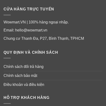
CỬA HÀNG TRỰC TUYẾN
Wowmart.VN | 100% hàng ngoại nhập.
Email:
hello@wowmart.vn
Chung cư Thanh Đa, P27, Bình Thạnh, TPHCM
QUY ĐỊNH VÀ CHÍNH SÁCH
Chính sách đổi trả hàng
Hướng dẫn sử dụng pha thanh sữa Meiji
Chính sách bảo mật
Nhật Bản
Điều khoản và điều kiện
–
Bước 1
: Vệ sinh tay, tiệt trùng dụng cụ pha sữa.
–
Bước 2
: Pha sữa ở nhiệt độ nước 40-50 độ C. Mỗi
HỖ TRỢ KHÁCH HÀNG
viên Meiji số 9 pha với 40ml nước.