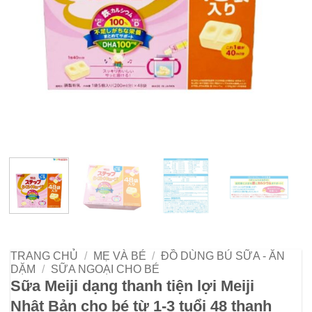
TRANG CHỦ
/
MẸ VÀ BÉ
/
ĐỒ DÙNG BÚ SỮA - ĂN
DẶM
/
SỮA NGOẠI CHO BÉ
Sữa Meiji dạng thanh tiện lợi Meiji
Nhật Bản cho bé từ 1-3 tuổi 48 thanh