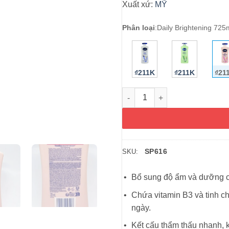
Xuất xứ:
MỸ
Phân loại
:
Daily Brightening 725
₫211K
₫211K
₫21
Sữa dưỡng thể Vaseline Health
SP616
SKU:
Bổ sung độ ẩm và dưỡng ch
Chứa vitamin B3 và tinh c
ngày.
Kết cấu thẩm thấu nhanh, 