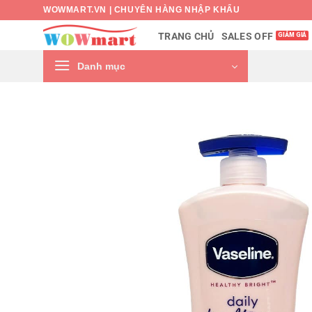
Bỏ
WOWMART.VN | CHUYÊN HÀNG NHẬP KHẨU
qua
SALES OFF
TRANG CHỦ
nội
dung
Danh mục