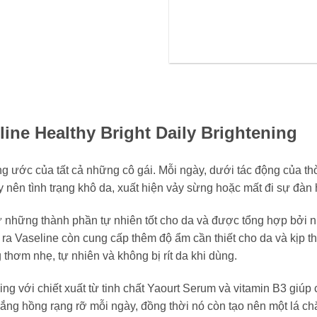
ine Healthy Bright Daily Brightening
g ước của tất cả những cô gái. Mỗi ngày, dưới tác động của thờ
y nên tình trạng khô da, xuất hiện vảy sừng hoặc mất đi sự đàn 
hững thành phần tự nhiên tốt cho da và được tổng hợp bởi nhiề
i ra Vaseline còn cung cấp thêm độ ẩm cần thiết cho da và kịp 
hơm nhẹ, tự nhiên và không bị rít da khi dùng.
ng với chiết xuất từ tinh chất Yaourt Serum và vitamin B3 giúp
ắng hồng rạng rỡ mỗi ngày, đồng thời nó còn tạo nên một lá c