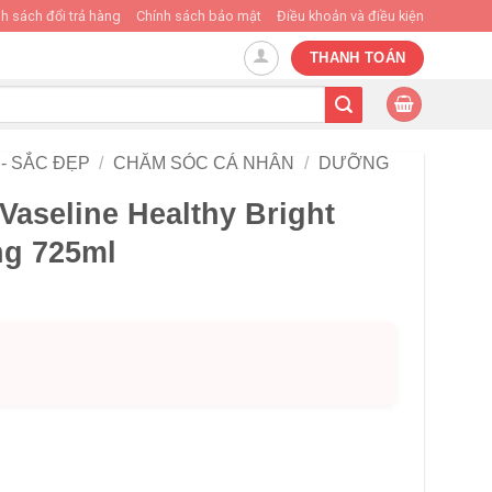
h sách đổi trả hàng
Chính sách bảo mật
Điều khoản và điều kiện
THANH TOÁN
- SẮC ĐẸP
/
CHĂM SÓC CÁ NHÂN
/
DƯỠNG
aseline Healthy Bright
ng 725ml