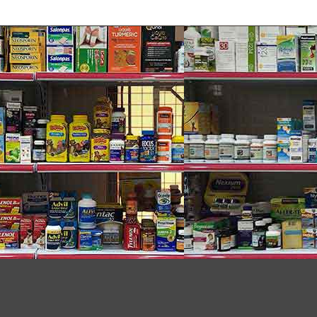
ằng độ ẩm, kết hợp cùng việc bảo vệ da tối ưu từ
y, cùng với màng chống nắng 3 tác động nhẹ nhàng
căng mịn mỗi ngày. Mùi hương dịu nhẹ và được nhiều
, khuỷu tay và đầu gối…vỗ thật nhẹ nhàng để