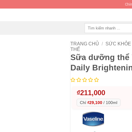
Chín
Tìm
kiếm:
TRANG CHỦ
/
SỨC KHỎE 
THỂ
Sữa dưỡng thể V
Daily Brighteni
₫
211,000
Chỉ
₫29,100
/
100ml