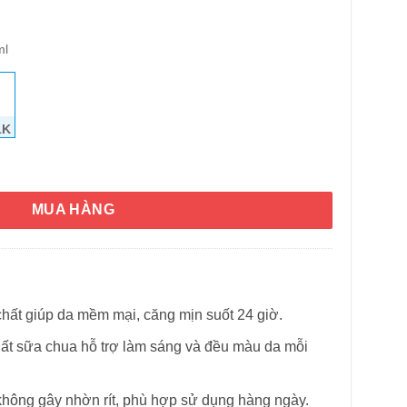
ml
1K
y Bright Daily Brightening 725ml số lượng
MUA HÀNG
ất giúp da mềm mại, căng mịn suốt 24 giờ.
hất sữa chua hỗ trợ làm sáng và đều màu da mỗi
HÌNH THẬT
không gây nhờn rít, phù hợp sử dụng hàng ngày.