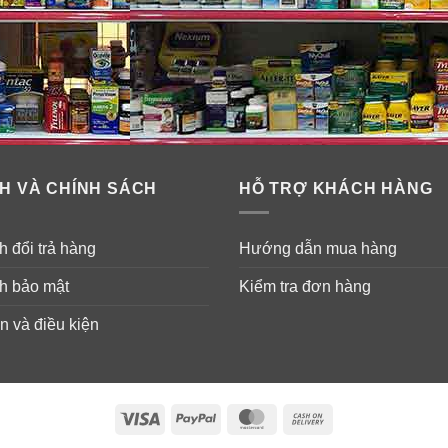
H VÀ CHÍNH SÁCH
HỖ TRỢ KHÁCH HÀNG
 đổi trả hàng
Hướng dẫn mua hàng
h bảo mật
Kiểm tra đơn hàng
n và điều kiện
Visa
PayPal
MasterCard
Cash
On