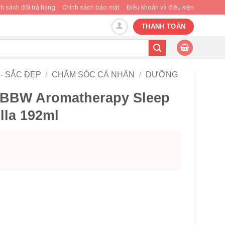
h sách đổi trả hàng
Chính sách bảo mật
Điều khoản và điều kiện
THANH TOÁN
- SẮC ĐẸP
/
CHĂM SÓC CÁ NHÂN
/
DƯỠNG
 BBW Aromatherapy Sleep
lla 192ml