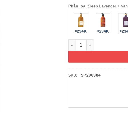
Phân loại
:
Sleep Lavender + Vani
₫234K
₫234K
₫23
Sữa dưỡng thể BBW Aromathera
SP296384
SKU: