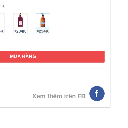
lla
HÌNH THẬT
4K
₫234K
₫234K
py Sleep Lavender + Vanilla 192ml số lượng
MUA HÀNG
Xem thêm trên FB