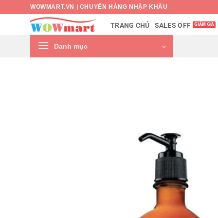
Bỏ
WOWMART.VN | CHUYÊN HÀNG NHẬP KHẨU
qua
SALES OFF
TRANG CHỦ
nội
dung
Danh mục