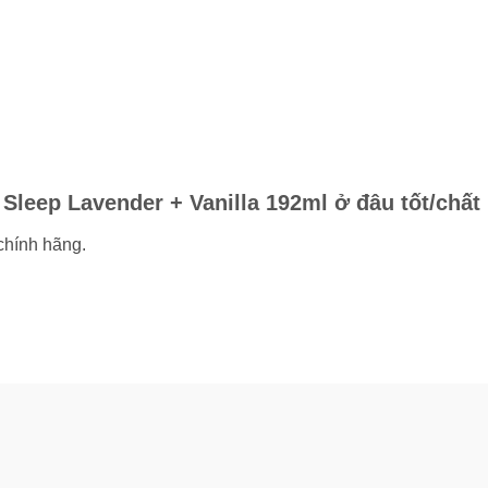
eep Lavender + Vanilla 192ml ở đâu tốt/chất
chính hãng.