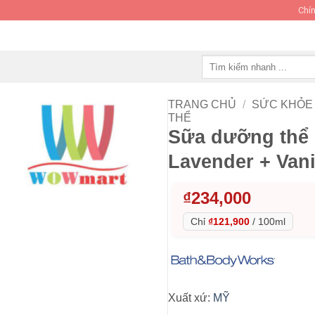
Chín
Tìm
kiếm:
TRANG CHỦ
/
SỨC KHỎE 
THỂ
Sữa dưỡng thể
Lavender + Vani
₫
234,000
Chỉ
₫121,900
/
100ml
Xuất xứ:
MỸ