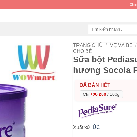
Chín
Tìm
kiếm:
TRANG CHỦ
/
MẸ VÀ BÉ
/
CHO BÉ
Sữa bột Pediasu
hương Socola P
ĐÃ BÁN HẾT
Chỉ
₫96,200
/
100g
Xuất xứ:
ÚC