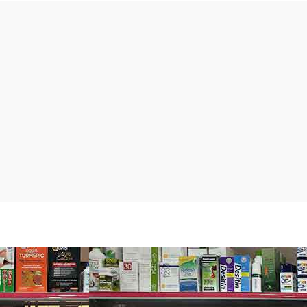
y cơ thiếu hụt dinh dưỡng đã chứng minh: việc bổ sung bằng 
g, chiều cao, giảm đáng kể nguy cơ viêm nhiễm đường hô hấp t
 một sản phẩm dinh dưỡng rất tốt cho sự phát triển của trẻ với
nh với 28 vitamin và khoáng chất
rates và chất béo cân bằng, phù hợp
c tế bào máu, kẽm giúp phát triển thể chất và tăng trưởng
i 16% MCTS (Medium Chain Triglycerides) để hấp thụ tốt hơn
Omega 6 & 3 (AA & DHA), Cholin, Taurine hỗ trợ tổng thể sự phát
ition Vanilla 850g có Prebiotic, FOS (Fructo-oligosaccharides
hỏe mạnh, tăng cường sự hấp thu các chất dinh dưỡng và ngăn c
Nutrition Vanilla 850g không sử dụng đường lactose.