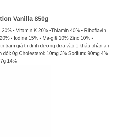
ion Vanilla 850g
E 20% • Vitamin K 20% •Thiamin 40% • Riboflavin
20% • Iodine 15% • Ma-giê 10% Zinc 10% •
trăm giá trị dinh dưỡng dựa vào 1 khẩu phần ăn
n đổi: 0g Cholesterol: 10mg 3% Sodium: 90mg 4%
: 7g 14%