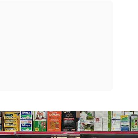
sữa Pediasure cùng với chế độ dinh dưỡng hàng
rên so với chế độ dinh dưỡng thông thường. – Sữa
:
 triển trí tuệ và thể chất
), và chế phẩm sinh học (Lactobacillus và
hặn sự phát triển của vi khuẩn có hại. – Cũng như