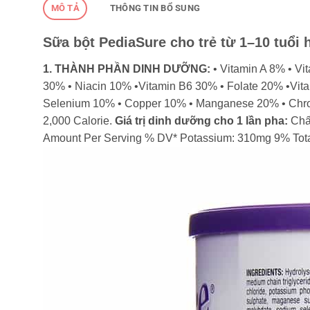
MÔ TẢ
THÔNG TIN BỔ SUNG
Sữa bột PediaSure cho trẻ từ 1–10 tuổi
1. THÀNH PHẦN DINH DƯỠNG:
• Vitamin A 8% • Vi
30% • Niacin 10% •Vitamin B6 30% • Folate 20% •Vit
Selenium 10% • Copper 10% • Manganese 20% • Chrom
2,000 Calorie.
Giá trị dinh dưỡng cho 1 lần pha:
Chất
Amount Per Serving % DV* Potassium: 310mg 9% Tota