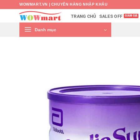
Bỏ
WOWMART.VN | CHUYÊN HÀNG NHẬP KHẨU
qua
SALES OFF
TRANG CHỦ
nội
dung
Danh mục