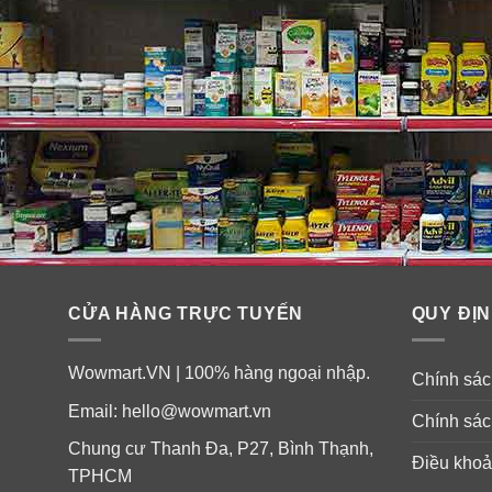
CỬA HÀNG TRỰC TUYẾN
QUY ĐỊN
Wowmart.VN | 100% hàng ngoại nhập.
Chính sách
Email:
hello@wowmart.vn
Chính sác
Chung cư Thanh Đa, P27, Bình Thạnh,
Điều khoả
TPHCM