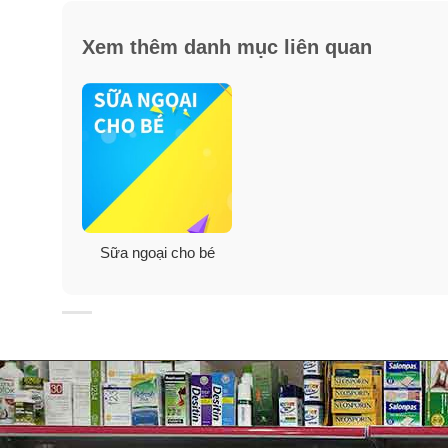
– Nghiên cứu lâm sàng trên nhóm trẻ biếng ăn có ngu
ngày giúp trẻ phát triển nhanh và tốt hơn về cân nặn
Xem thêm danh mục liên quan
PediaSure Complete Balanced Nutrition Vanilla 850g là
Sữa PediaSure chứa các chất dinh dưỡng hoàn chỉ
Sữa PediaSure nắp tím có lượng protein, carbohyd
Sữa PediaSure Abbott cung cấp sắt để hỗ trợ cho cá
Sữa PediaSure sử dụng 100% chất béo thực vật vớ
Sữa PediaSure được bổ sung các axit béo cần thiết, 
Sữa ngoại cho bé
– Đặc biệt trong sữa PediaSure Complete Balanced Nutr
Bifidobacterium) giúp hỗ trợ một hệ thống tiêu hóa k
các loại sữa khác, sữa PediaSure Complete Balanced 