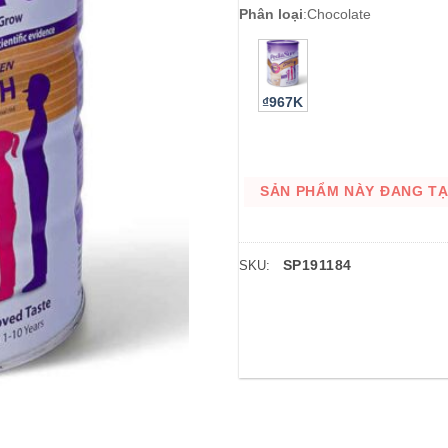
Phân loại
:
Chocolate
₫967K
SẢN PHẨM NÀY ĐANG TẠM
SP191184
SKU: