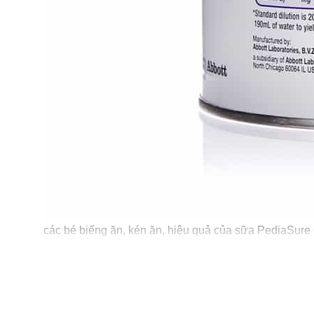
các bé biếng ăn, kén ăn, hiệu quả của sữa PediaSure
Giúp trẻ biếng ăn cải thiện tình trạng dinh dưỡng; 
Giúp trẻ biếng ăn có chỉ số phát triển cân nặng và 