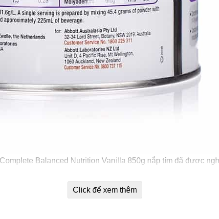
 Complete Balanced Nutrition Vanilla 850g nắp tím đã được ng
tăng trưởng và phát triển khỏe mạnh.
Click để xem thêm
chiều cao dưới chuẩn nhanh chóng phát triển bắt kịp và tiếp tục