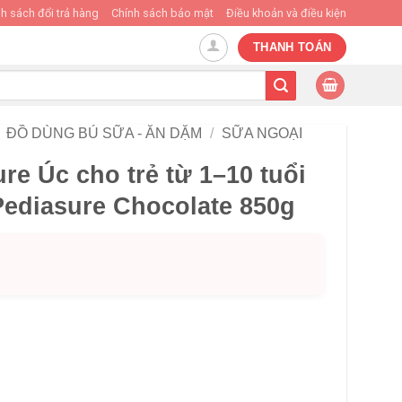
h sách đổi trả hàng
Chính sách bảo mật
Điều khoản và điều kiện
THANH TOÁN
ĐỒ DÙNG BÚ SỮA - ĂN DẶM
/
SỮA NGOẠI
re Úc cho trẻ từ 1–10 tuổi
ediasure Chocolate 850g