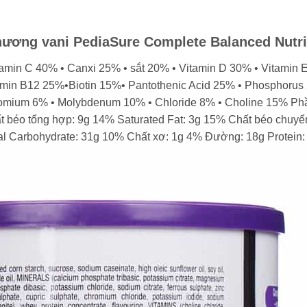
 hương vani PediaSure Complete Balanced Nutrit
tamin C 40% • Canxi 25% • sắt 20% • Vitamin D 30% • Vitamin 
amin B12 25%•Biotin 15%• Pantothenic Acid 25% • Phosphorus 
ium 6% • Molybdenum 10% • Chloride 8% • Choline 15% Phần 
 béo tổng hợp: 9g 14% Saturated Fat: 3g 15% Chất béo chuyể
l Carbohydrate: 31g 10% Chất xơ: 1g 4% Đường: 18g Protein