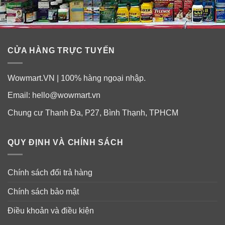
Vitamin D
Vitamin B (B1, B2, B6, B9, B12)
CỬA HÀNG TRỰC TUYẾN
Vitamin C
Wowmart.VN | 100% hàng ngoại nhập.
Vitamin E
Email:
hello@wowmart.vn
Chung cư Thanh Đa, P27, Bình Thạnh, TPHCM
Choline
Biotin
QUY ĐỊNH VÀ CHÍNH SÁCH
Calcium
Chính sách đổi trả hàng
Magie
Chính sách bảo mật
Hướng dẫn sử dụng và bảo quản sữa tốt nhất
Điều khoản và điều kiện