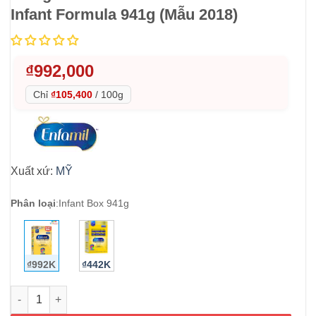
Infant Formula 941g (Mẫu 2018)
₫
992,000
Chỉ
₫105,400
/
100g
Xuất xứ:
MỸ
Phân loại
:
Infant Box 941g
₫992K
₫442K
Sữa Enfamil hộp giấy cho bé từ 0-12 tháng tuổi Enfamil Prem