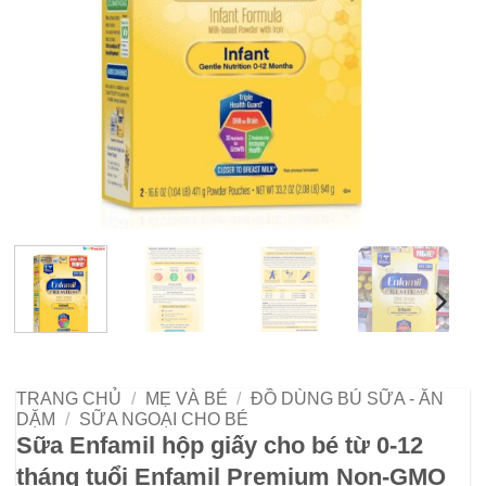
TRANG CHỦ
/
MẸ VÀ BÉ
/
ĐỒ DÙNG BÚ SỮA - ĂN
DẶM
/
SỮA NGOẠI CHO BÉ
Sữa Enfamil hộp giấy cho bé từ 0-12
tháng tuổi Enfamil Premium Non-GMO