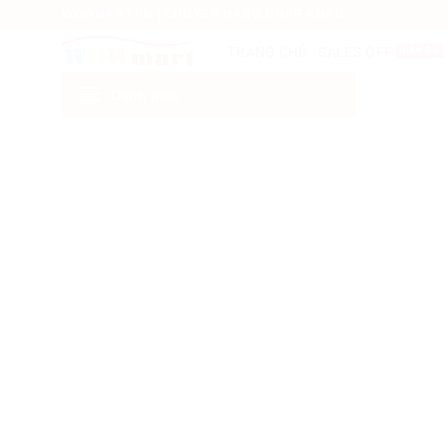
Bỏ
WOWMART.VN | CHUYÊN HÀNG NHẬP KHẨU
qua
SALES OFF
TRANG CHỦ
nội
dung
Danh mục