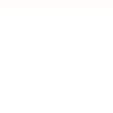
Chín
Tìm
kiếm: