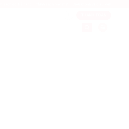
h sách đổi trả hàng
Chính sách bảo mật
Điều khoản và điều kiện
THANH TOÁN