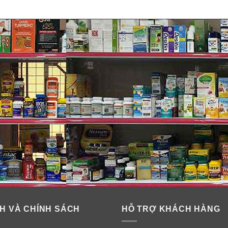
nh cho từng độ tuổi của bé:
ành hệ thống miễn dịch.
ế của chúng tôi tác động tích cực đến thành phần hệ vi sinh 
iển của bé ở độ tuổi mới biết đi, nhằm phát triển cơ, mô nạt 
H VÀ CHÍNH SÁCH
HỖ TRỢ KHÁCH HÀNG