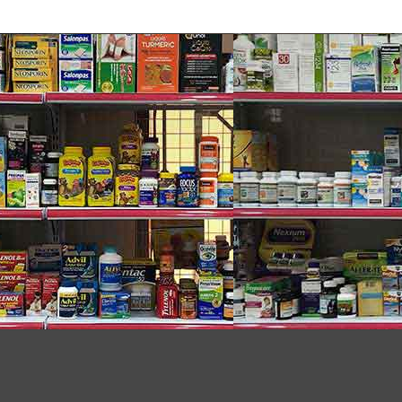
vật đường ruột cho bé.
cho bé.