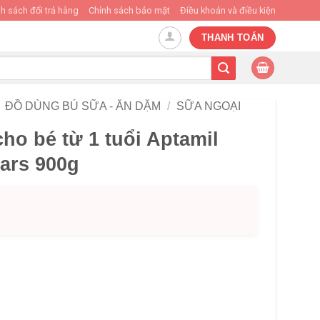
h sách đổi trả hàng
Chính sách bảo mật
Điều khoản và điều kiện
THANH TOÁN
ĐỒ DÙNG BÚ SỮA - ĂN DẶM
/
SỮA NGOẠI
o bé từ 1 tuổi Aptamil
ars 900g