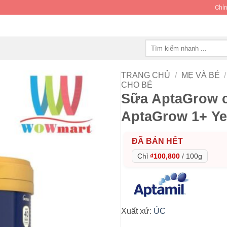
Chín
Tìm
kiếm:
TRANG CHỦ
/
MẸ VÀ BÉ
/
CHO BÉ
Sữa AptaGrow ch
AptaGrow 1+ Ye
ĐÃ BÁN HẾT
Chỉ
₫100,800
/
100g
Xuất xứ:
ÚC