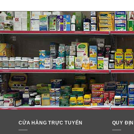
Các sản phẩm sữa AptaGrow dà
AptaGrow 1+: Dành cho bé từ 1 đến 3 tuổi:
✓
Kẽm trong giai đoạn này để hỗ trợ quá trình hình th
✓
BBM16V là hỗn hợp cộng sinh được cấp bằng sáng ch
✓
Hàm lượng đạm được đo lường phù hợp với sự phát tr
CỬA HÀNG TRỰC TUYẾN
QUY ĐỊN
AptaGrow 3+: Dành cho bé từ 3 đến 6 tuổi: