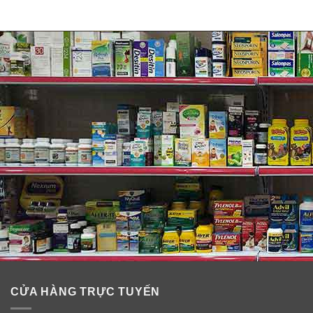
Thành phần siro Tylenol cho trẻ 2-11 tuổi
Children’s Tylenol Pain Fever
Thành phần
: Acetaminophen – 160 mg (Pain
Reliever/Fever Reducer)
Thành phần khác
: anhydrous citric acid, flavors,
glycerin, microcrystalline cellulose and
carboxymethylcellulose sodium, potassium sorbate,
purified water, sorbitol solution, sucralose, sucrose,
xanthan gum.
CỬA HÀNG TRỰC TUYẾN