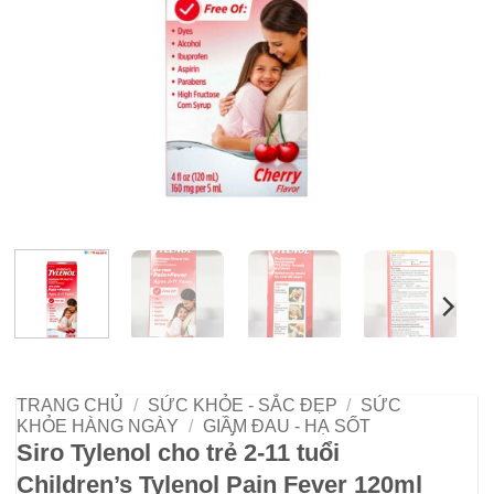
TRANG CHỦ
/
SỨC KHỎE - SẮC ĐẸP
/
SỨC
KHỎE HÀNG NGÀY
/
GIẦ̡M ĐAU - HẠ SỐT
Siro Tylenol cho trẻ 2-11 tuổi
Children’s Tylenol Pain Fever 120ml