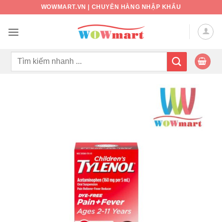
Bỏ
WOWMART.VN | CHUYÊN HÀNG NHẬP KHẨU
qua
nội
dung
Tìm
kiếm: